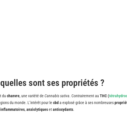
 quelles sont ses propriétés ?
it du
chanvre
, une variété de
Cannabis sativa
. Contrairement au
THC (
tétrahydro
égions du monde. L’intérêt pour le
cbd
a explosé grâce à ses nombreuses
proprié
-inflammatoires
,
anxiolytiques
et
antioxydants
.