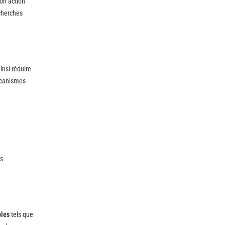
on action
echerches
insi réduire
mécanismes
fs
bles
tels que