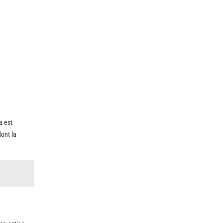
a est
dont la