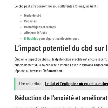
Le
cbd
peut être consommé sous différentes formes, incluant :
Huile de cbd
Capsules
Cosmétiques et crèmes
Aliments infusés
E-liquides
pour cigarettes électroniques
L’impact potentiel du cbd sur l
Étudier le impact du
cbd
sur la
dysfonction érectile
est encore récent, 
principalement dû à sa capacité à interagir avec le
système endocann
réponse au
stress
et l’
inflammation
.
Lire cet article :
Le cbd et l’épilepsie : où en est la reche
Réduction de l’anxiété et améliorat