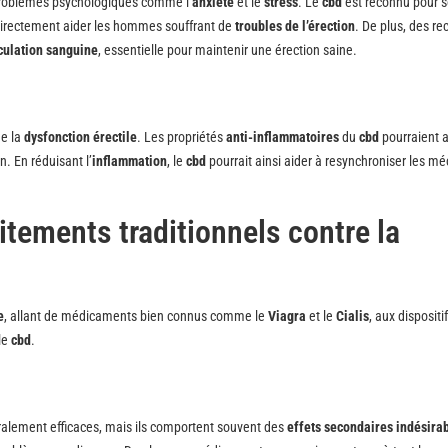
problèmes psychologiques comme l’
anxiété
et le
stress
. Le
cbd
est reconnu pour s
indirectement aider les hommes souffrant de
troubles de l’érection
. De plus, des r
culation sanguine
, essentielle pour maintenir une érection saine.
de la
dysfonction érectile
. Les propriétés
anti-inflammatoires
du
cbd
pourraient a
. En réduisant l’
inflammation
, le
cbd
pourrait ainsi aider à resynchroniser les 
tements traditionnels contre la
e
, allant de médicaments bien connus comme le
Viagra
et le
Cialis
, aux dispositi
le
cbd
.
éralement efficaces, mais ils comportent souvent des
effets secondaires indésira