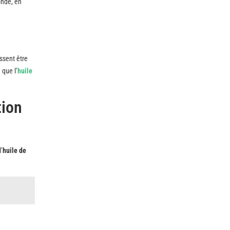
onde, en
issent être
 que l’
huile
tion
l’
huile de