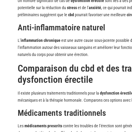
Un nombre significatif de cas de
dysfonction érectile
sont liés à des 
potentielle sur la réduction du
stress
et de l’
anxiété
, ce qui pourrait 
préliminaires suggèrent que le
cbd
pourrait favoriser une meilleure
cir
Anti-inflammatoire naturel
L’
inflammation chronique
est une autre cause sous-jacente possible 
l’inflammation autour des vaisseaux sanguins et améliorer leur fonction
naturels du corps pour obtenir une érection.
Comparaison du cbd et des trai
dysfonction érectile
Il existe plusieurs traitements traditionnels pour la
dysfonction érectil
mécaniques et à la thérapie hormonale. Comparons ces options avec 
Médicaments traditionnels
Les
médicaments prescrits
contre les troubles de l’érection sont gén