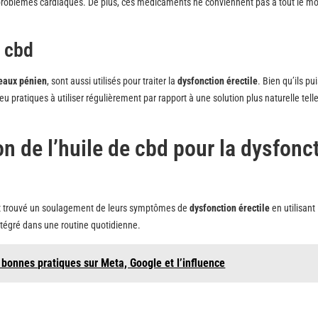
s problèmes cardiaques. De plus, ces médicaments ne conviennent pas à tout le m
e cbd
eaux pénien
, sont aussi utilisés pour traiter la
dysfonction érectile
. Bien qu’ils pu
eu pratiques à utiliser régulièrement par rapport à une solution plus naturelle telle
on de l’huile de cbd pour la dysfonc
t trouvé un soulagement de leurs symptômes de
dysfonction érectile
en utilisant 
tégré dans une routine quotidienne.
 bonnes pratiques sur Meta, Google et l’influence