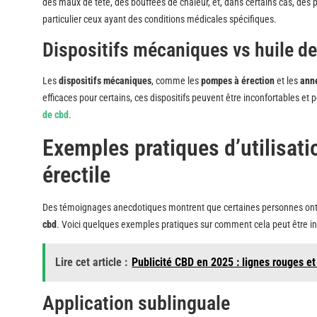
des maux de tête, des bouffées de chaleur, et, dans certains cas, de
particulier ceux ayant des conditions médicales spécifiques.
Dispositifs mécaniques vs huile d
Les
dispositifs mécaniques
, comme les
pompes à érection
et les
ann
efficaces pour certains, ces dispositifs peuvent être inconfortables et p
de cbd
.
Exemples pratiques d’utilisati
érectile
Des témoignages anecdotiques montrent que certaines personnes on
cbd
. Voici quelques exemples pratiques sur comment cela peut être in
Lire cet article :
Publicité CBD en 2025 : lignes rouges et
Application sublinguale