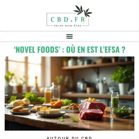
‘NOVEL FOODS’ : OÙ EN EST L’EFSA ?
AUTOUR DU CBD