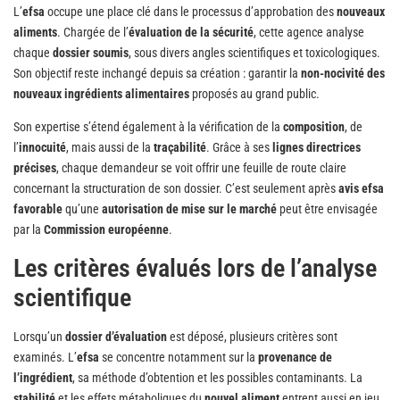
L’
efsa
occupe une place clé dans le processus d’approbation des
nouveaux
aliments
. Chargée de l’
évaluation de la sécurité
, cette agence analyse
chaque
dossier soumis
, sous divers angles scientifiques et toxicologiques.
Son objectif reste inchangé depuis sa création : garantir la
non-nocivité des
nouveaux ingrédients alimentaires
proposés au grand public.
Son expertise s’étend également à la vérification de la
composition
, de
l’
innocuité
, mais aussi de la
traçabilité
. Grâce à ses
lignes directrices
précises
, chaque demandeur se voit offrir une feuille de route claire
concernant la structuration de son dossier. C’est seulement après
avis efsa
favorable
qu’une
autorisation de mise sur le marché
peut être envisagée
par la
Commission européenne
.
Les critères évalués lors de l’analyse
scientifique
Lorsqu’un
dossier d’évaluation
est déposé, plusieurs critères sont
examinés. L’
efsa
se concentre notamment sur la
provenance de
l’ingrédient
, sa méthode d’obtention et les possibles contaminants. La
stabilité
et les effets métaboliques du
nouvel aliment
entrent aussi en jeu,