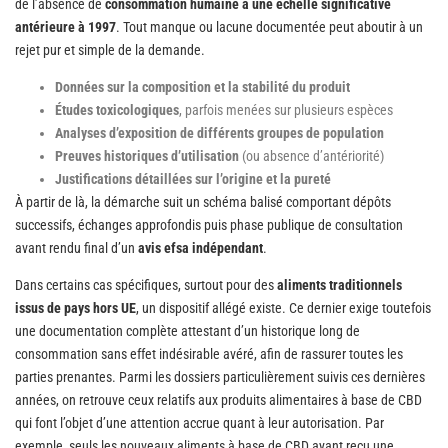
de l’absence de
consommation humaine à une échelle significative
antérieure à 1997
. Tout manque ou lacune documentée peut aboutir à un
rejet pur et simple de la demande.
Données sur la composition et la stabilité du produit
Études toxicologiques
, parfois menées sur plusieurs espèces
Analyses d’exposition de différents groupes de population
Preuves historiques d’utilisation
(ou absence d’antériorité)
Justifications détaillées sur l’origine et la pureté
À partir de là, la démarche suit un schéma balisé comportant dépôts
successifs, échanges approfondis puis phase publique de consultation
avant rendu final d’un
avis efsa indépendant
.
Dans certains cas spécifiques, surtout pour des
aliments traditionnels
issus de pays hors UE
, un dispositif allégé existe. Ce dernier exige toutefois
une documentation complète attestant d’un historique long de
consommation sans effet indésirable avéré, afin de rassurer toutes les
parties prenantes. Parmi les dossiers particulièrement suivis ces dernières
années, on retrouve ceux relatifs aux produits alimentaires à base de CBD
qui font l’objet d’une attention accrue quant à leur autorisation. Par
exemple, seuls les nouveaux aliments à base de CBD ayant reçu une