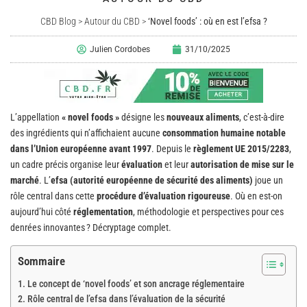
CBD Blog
>
Autour du CBD
>
‘Novel foods’ : où en est l’efsa ?
Julien Cordobes
31/10/2025
L’appellation
« novel foods »
désigne les
nouveaux aliments
, c’est-à-dire
des ingrédients qui n’affichaient aucune
consommation humaine notable
dans l’Union européenne avant 1997
. Depuis le
règlement UE 2015/2283
,
un cadre précis organise leur
évaluation
et leur
autorisation de mise sur le
marché
. L’
efsa (autorité européenne de sécurité des aliments)
joue un
rôle central dans cette
procédure d’évaluation rigoureuse
. Où en est-on
aujourd’hui côté
réglementation
, méthodologie et perspectives pour ces
denrées innovantes ? Décryptage complet.
Sommaire
Le concept de ‘novel foods’ et son ancrage réglementaire
Rôle central de l’efsa dans l’évaluation de la sécurité