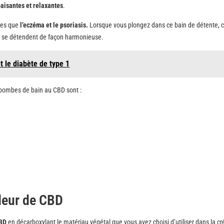
aisantes et relaxantes
.
les que
l’eczéma et le psoriasis.
Lorsque vous plongez dans ce bain de détente, c
rit se détendent de façon harmonieuse.
et le diabète de type 1
s bombes de bain au CBD sont :
e la fleur de CBD
CBD
en décarboxylant le matériau végétal que vous avez choisi d’utiliser dans la cr