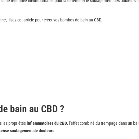
 une tendance incontournable pour la détente et le soulagement des douleurs 
mne, lisez cet article pour créer vos bombes de bain au CBD.
de bain au CBD ?
 les propriétés
inflammatoires du CBD
, l’effet combiné du trempage dans un bai
ntense soulagement de douleurs
.