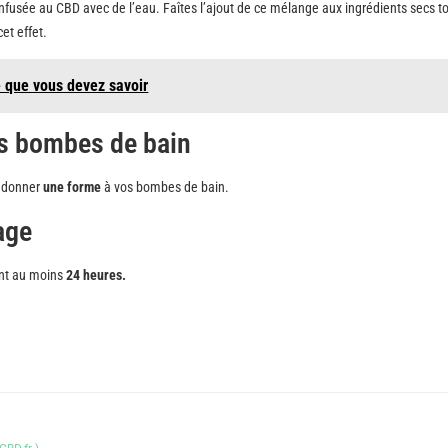
 infusée au CBD avec de l’eau. Faîtes l’ajout de ce mélange aux ingrédients secs t
et effet.
e que vous devez savoir
os bombes de bain
z donner
une forme
à vos bombes de bain.
hage
ant au moins
24 heures.