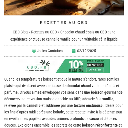
RECETTES AU CBD
CBD Blog
>
Recettes au CBD
>
Chocolat chaud épais au CBD : une
expérience onctueuse cannelle vanille pour un véritable câlin liquide
Julien Cordobes
02/12/2025
Quand les températures baissent et que la nature s’endort, rares sont les
plaisirs qui rivalisent avec une tasse de
chocolat chaud
vraiment épais et
parfumé. Si vous aimez envelopper vos sens dans une
boisson gourmande
,
découvrez notre version maison enrichie au
CBD
, adoucie à la
vanille
,
relevée par la
cannelle
et sublimée par une
texture onctueuse
. Idéale pour
les fins d’après-midi après une balade, cette recette invite à la détente tout
en éveillant les papilles avec des arômes profonds de
cacao
et d’épices
douces. Explorons ensemble les secrets de cette
boisson réconfortante
et