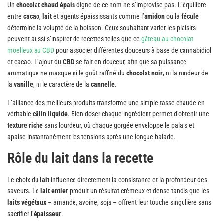
Un
chocolat chaud épais
digne de ce nom ne s’improvise pas. L’équilibre
entre
cacao
,
lait
et agents épaississants comme l’
amidon
ou la
fécule
détermine la volupté de la boisson. Ceux souhaitant varier les plaisirs
peuvent aussi s’inspirer de recettes telles que ce
gâteau au chocolat
moelleux au CBD
pour associer différentes douceurs à base de cannabidiol
et cacao. L’ajout du
CBD
se fait en douceur, afin que sa puissance
aromatique ne masque ni le goût raffiné du
chocolat noir
, ni la rondeur de
la
vanille
, ni le caractère de la
cannelle
.
L’alliance des meilleurs produits transforme une simple tasse chaude en
véritable
câlin liquide
. Bien doser chaque ingrédient permet d’obtenir une
texture riche
sans lourdeur, où chaque gorgée enveloppe le palais et
apaise instantanément les tensions après une longue balade.
Rôle du lait dans la recette
Le choix du
lait
influence directement la consistance et la profondeur des
saveurs. Le
lait entier
produit un résultat crémeux et dense tandis que les
laits végétaux
– amande, avoine, soja – offrent leur touche singulière sans
sacrifier l’
épaisseur
.