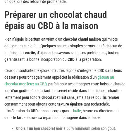
unique lors des retours de promenade.
Préparer un chocolat chaud
épais au CBD à la maison
Rien n’égale le parfum enivrant d’un
chocolat chaud maison
qui mijote
doucement sur le feu. Quelques astuces simples permettent à chacun de
maîtriser la
recette
, d’ajuster les saveurs selon ses préférences, tout en
garantissant la bonne incorporation du
CBD
à la préparation.
Ceux qui souhaitent explorer d’autres façons d’intégrer le CBD dans leurs
desserts pourront également apprécier la réalisation d’un
gâteau au
chocolat moelleux au CBD
, parfait pour accompagner votre boisson chaude
lors d’un goûter réconfortant. Le secret réside dans la patience : chauffer
lentement pour fondre
chocolat
et
lait
sans jamais faire bouillir, remuer
constamment pour obtenir cette
texture épaisse
tant recherchée.
L’intégration du
CBD
dans un corps gras –
huile
, beurre ou directement
dans le
lait
– assure sa répartition homogène dans la tasse.
Choisir un bon chocolat noir
à 60 % minimum selon son goût.