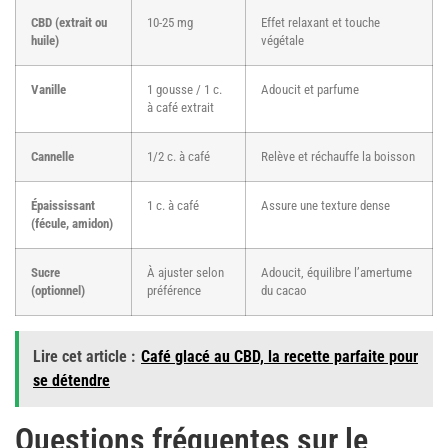
CBD (extrait ou
10-25 mg
Effet relaxant et touche
huile)
végétale
Vanille
1 gousse / 1 c.
Adoucit et parfume
à café extrait
Cannelle
1/2 c. à café
Relève et réchauffe la boisson
Épaississant
1 c. à café
Assure une texture dense
(fécule, amidon)
Sucre
À ajuster selon
Adoucit, équilibre l’amertume
(optionnel)
préférence
du cacao
Lire cet article :
Café glacé au CBD, la recette parfaite pour
se détendre
Questions fréquentes sur le