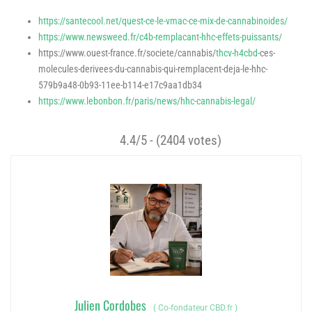
https://santecool.net/quest-ce-le-vmac-ce-mix-de-cannabinoides/
https://www.newsweed.fr/c4b-remplacant-hhc-effets-puissants/
https://www.ouest-france.fr/societe/cannabis/
thcv
-
h4cbd
-ces-
molecules-derivees-du-cannabis-qui-remplacent-deja-le-hhc-
579b9a48-0b93-11ee-b114-e17c9aa1db34
https://www.lebonbon.fr/paris/news/hhc-cannabis-legal/
4.4/5 - (2404 votes)
Julien Cordobes
(
Co-fondateur CBD.fr
)