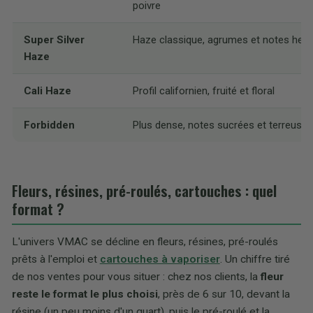
poivre
Super Silver
Haze classique, agrumes et notes her
Haze
Cali Haze
Profil californien, fruité et floral
Forbidden
Plus dense, notes sucrées et terreuses
Fleurs, résines, pré-roulés, cartouches : quel
format ?
L'univers VMAC se décline en fleurs, résines, pré-roulés
prêts à l'emploi et
cartouches à vaporiser
. Un chiffre tiré
de nos ventes pour vous situer : chez nos clients, la
fleur
reste le format le plus choisi
, près de 6 sur 10, devant la
résine (un peu moins d'un quart), puis le pré-roulé et la