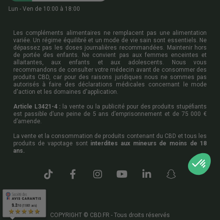
Lun - Ven de 10:00 à 18:00
Les compléments alimentaires ne remplacent pas une alimentation
variée. Un régime équilibré et un mode de vie sain sont essentiels. Ne
dépassez pas les doses journalières recommandées. Maintenir hors
de portée des enfants. Ne convient pas aux femmes enceintes et
allaitantes, aux enfants et aux adolescents. Nous vous
recommandons de consulter votre médecin avant de consommer des
produits CBD, car pour des raisons juridiques nous ne sommes pas
autorisés à faire des déclarations médicales concernant le mode
d'action et les domaines d'application.
Article L3421-4 :
la vente ou la publicité pour des produits stupéfiants
est passible d’une peine de 5 ans d’emprisonnement et de 75 000 €
d’amende.
La vente et la consommation de produits contenant du CBD et tous les
produits de vapotage sont
interdites aux mineurs de moins de 18
ans.
9.2
9.2
/10 (11801 avis)
/10 (11801 avis)
★★★★★
★★★★★
COPYRIGHT © CBD.FR - Tous droits réservés