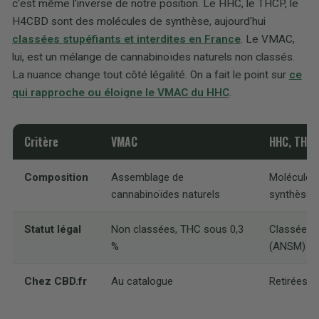
c'est même l'inverse de notre position. Le HHC, le THCP, le
H4CBD sont des molécules de synthèse, aujourd'hui
classées stupéfiants et interdites en France
. Le VMAC,
lui, est un mélange de cannabinoïdes naturels non classés.
La nuance change tout côté légalité. On a fait le point sur
ce
qui rapproche ou éloigne le VMAC du HHC
.
Critère
VMAC
HHC, THC
Composition
Assemblage de
Molécules
cannabinoïdes naturels
synthèse
Statut légal
Non classées, THC sous 0,3
Classées s
%
(ANSM)
Chez CBD.fr
Au catalogue
Retirées