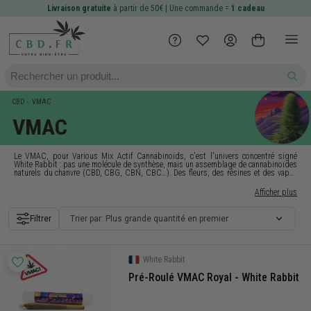
Livraison gratuite
à partir de 50€ | Une commande =
1 cadeau
CBD
VMAC
VMAC
Le VMAC, pour
Various Mix Actif Cannabinoids
, c'est l'univers concentré signé
White Rabbit
: pas une molécule de synthèse, mais un
assemblage de cannabinoïdes
naturels du chanvre
(CBD, CBG, CBN, CBC…). Des fleurs, des résines et des vapes
dont le taux affiché monte bien plus haut qu'un CBD classique,
100 % légal
avec un
THC sous 0,3 %. Ce qu'on met en avant, c'est la composition et le taux, pas des
Afficher plus
promesses.
Filtrer
Trier par: Plus grande quantité en premier
White Rabbit
Pré-Roulé VMAC Royal - White Rabbit