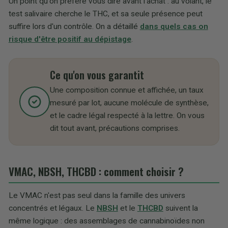
Un point qu'on préfère vous dire avant l'achat : au volant, le
test salivaire cherche le THC, et sa seule présence peut
suffire lors d'un contrôle. On a détaillé
dans quels cas on
risque d'être positif au dépistage
.
Ce qu'on vous garantit
Une composition connue et affichée, un taux
mesuré par lot, aucune molécule de synthèse,
et le cadre légal respecté à la lettre. On vous
dit tout avant, précautions comprises.
VMAC, NBSH, THCBD : comment choisir ?
Le VMAC n'est pas seul dans la famille des univers
concentrés et légaux. Le
NBSH
et le
THCBD
suivent la
même logique : des assemblages de cannabinoïdes non