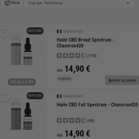
Filtrer
Trier par: Pertinence
RUPTURE
Chanvroo420
Huile CBD Broad Spectrum -
Chanvroo420
(118)
14,90 €
dès
4 options
Ajouter au panier
CBD de 5 à 20%
RUPTURE
Chanvroo420
Huile CBD Full Spectrum - Chanvroo420
(66)
14,90 €
dès