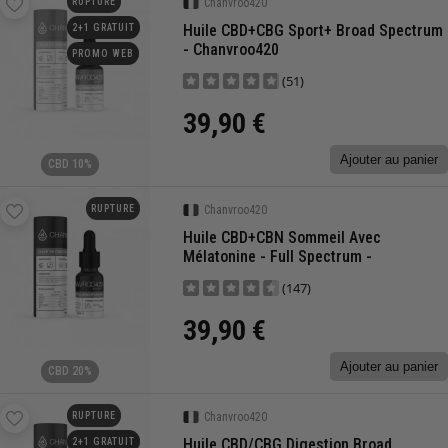
RUPTURE
Chanvroo420
Huile CBD+CBG Sport+ Broad Spectrum
2+1 GRATUIT
- Chanvroo420
PROMO WEB
(51)
39,90 €
Ajouter au panier
CBD 10%
RUPTURE
Chanvroo420
Huile CBD+CBN Sommeil Avec
Mélatonine - Full Spectrum -
Chanvroo420
(147)
39,90 €
Ajouter au panier
CBD 20%
RUPTURE
Chanvroo420
Huile CBD/CBG Digestion Broad
2+1 GRATUIT