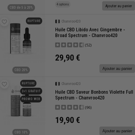
4 options
Ajouter au panier
CBD de 5 à 20%
RUPTURE
Chanvroo420
Huile CBD Libido Avec Gingembre -
Broad Spectrum - Chanvroo420
(52)
29,90 €
Ajouter au panier
CBD 20%
RUPTURE
Chanvroo420
Huile CBD Saveur Bonbons Violette Full
2+1 GRATUIT
Spectrum - Chanvroo420
PROMO WEB
(96)
19,90 €
Ajouter au panier
CBD 10%