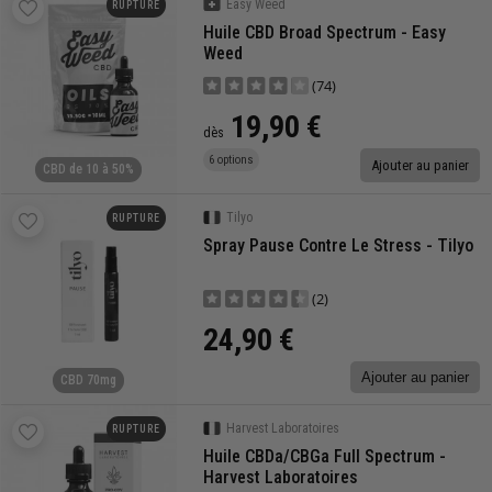
Easy Weed
RUPTURE
Huile CBD Broad Spectrum - Easy
Weed
(74)
19,90 €
dès
6 options
Ajouter au panier
CBD de 10 à 50%
Tilyo
RUPTURE
Spray Pause Contre Le Stress - Tilyo
(2)
24,90 €
Ajouter au panier
CBD 70mg
Harvest Laboratoires
RUPTURE
Huile CBDa/CBGa Full Spectrum -
Harvest Laboratoires