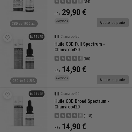
(34)
29,90 €
dès
3 options
Ajouter au panier
CBD de 1000 à...
Chanvroo420
RUPTURE
Huile CBD Full Spectrum -
Chanvroo420
(66)
14,90 €
dès
4 options
Ajouter au panier
CBD de 5 à 20%
Chanvroo420
RUPTURE
Huile CBD Broad Spectrum -
Chanvroo420
(118)
14,90 €
dès