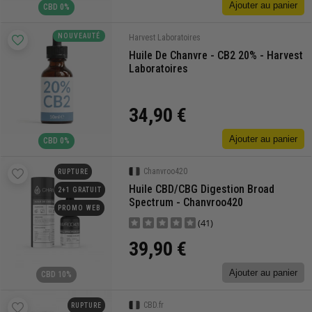
Ajouter au panier
CBD 0%
NOUVEAUTÉ
Harvest Laboratoires
Huile De Chanvre - CB2 20% - Harvest
Laboratoires
34,90 €
Ajouter au panier
CBD 0%
Chanvroo420
RUPTURE
Huile CBD/CBG Digestion Broad
2+1 GRATUIT
Spectrum - Chanvroo420
PROMO WEB
(41)
39,90 €
Ajouter au panier
CBD 10%
CBD.fr
RUPTURE