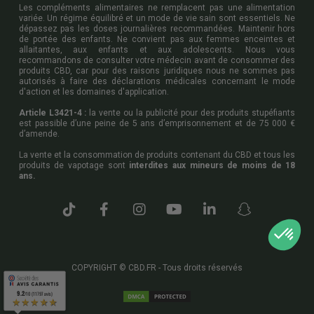
Les compléments alimentaires ne remplacent pas une alimentation
variée. Un régime équilibré et un mode de vie sain sont essentiels. Ne
dépassez pas les doses journalières recommandées. Maintenir hors
de portée des enfants. Ne convient pas aux femmes enceintes et
allaitantes, aux enfants et aux adolescents. Nous vous
recommandons de consulter votre médecin avant de consommer des
produits CBD, car pour des raisons juridiques nous ne sommes pas
autorisés à faire des déclarations médicales concernant le mode
d'action et les domaines d'application.
Article L3421-4 :
la vente ou la publicité pour des produits stupéfiants
est passible d’une peine de 5 ans d’emprisonnement et de 75 000 €
d’amende.
La vente et la consommation de produits contenant du CBD et tous les
produits de vapotage sont
interdites aux mineurs de moins de 18
ans.
COPYRIGHT © CBD.FR - Tous droits réservés
9.2
9.2
/10 (11797 avis)
/10 (11797 avis)
★★★★★
★★★★★