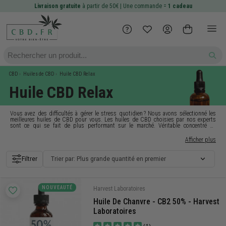
Livraison gratuite
à partir de 50€ | Une commande =
1 cadeau
CBD
Huiles de CBD
Huile CBD Relax
Huile CBD Relax
Vous avez des difficultés à gérer le stress quotidien ? Nous avons sélectionné les
meilleures huiles de
CBD
pour vous. Les
huiles de CBD
choisies par nos experts
sont ce qui se fait de plus performant sur le marché. Véritable concentré de
cannabinoïdes, elles sont extraites de fleurs de CBD de haute qualité et vous
accompagnent tous les jours vers une sérénité durable. Confectionnée pour vous
Afficher plus
offrir la méthode d’administration la plus efficace, les
huiles de CBD
agissent
rapidement et très efficacement grâce à des ingrédients 100 % bio. Exempte d’effets
secondaires indésirables et testées par des laboratoires indépendants, elles sont
Filtrer
Trier par: Plus grande quantité en premier
efficaces pour profiter des
bienfaits du CBD
en toute sécurité. Ces huiles de CBD
relax vous permettront de (re)devenir la personne détendue, sereine et de bonne
humeur que vous êtes vraiment quand vous êtes au top de vos capacités. N’attendez
plus pour tester l’efficacité des huiles en exclusivité sur CBD.FR, le spécialiste du
CBD en France.
NOUVEAUTÉ
Harvest Laboratoires
Huile De Chanvre - CB2 50% - Harvest
Laboratoires