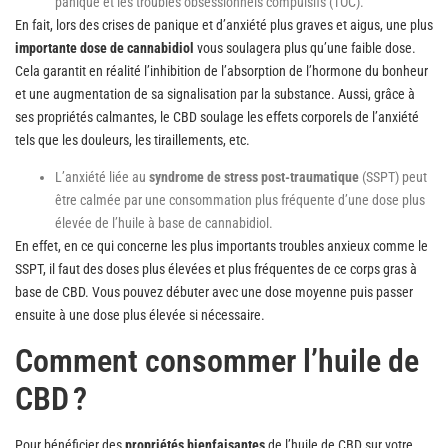
panique et les troubles obsessionnels compulsifs (TOC).
En fait, lors des crises de panique et d’anxiété plus graves et aigus, une plus
importante dose de cannabidiol
vous soulagera plus qu’une faible dose.
Cela garantit en réalité l’inhibition de l’absorption de l’hormone du bonheur
et une augmentation de sa signalisation par la substance. Aussi, grâce à
ses propriétés calmantes, le CBD soulage les effets corporels de l’anxiété
tels que les douleurs, les tiraillements, etc.
L’anxiété liée au
syndrome de stress post-traumatique
(SSPT) peut
être calmée par une consommation plus fréquente d’une dose plus
élevée de l’huile à base de cannabidiol.
En effet, en ce qui concerne les plus importants troubles anxieux comme le
SSPT, il faut des doses plus élevées et plus fréquentes de ce corps gras à
base de CBD. Vous pouvez débuter avec une dose moyenne puis passer
ensuite à une dose plus élevée si nécessaire.
Comment consommer l’huile de
CBD ?
Pour bénéficier des
propriétés bienfaisantes
de l’huile de CBD sur votre