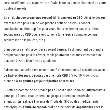
certains éléments tels que votre métabolisme ou encore l’intensité de votre
trouble d’anxiété.
En effet,
chaque organisme répond différemment au CBD
. Ainsi, le dosage
ayant marché pour l’un de vos proches peut ne pas vous donner
satisfaction ou être trop fort pour vous. Dans ce dernier cas, des effets
secondaires du CBD pourraient survenir (une légère somnolence, une
sécheresse de la bouche, etc.).
Bien que ces effets secondaires soient
bénins
, il est important de prendre
des précautions pour les éviter, car ils pourraient eux aussi constituer un
obstacle à votre bien-être au quotidien.
Raison pour laquelle il est recommandé de commencer, à ses débuts, avec
de
faibles dosages
. Débutez par une huile CBD 5 % ou 10 % dont vous
prenez
5 à 10 gouttes par jour réparties en 3 prises
.
Si l’effet escompté ne se produit pas au bout d’une semaine,
augmentez la
dose
petit à petit, chaque semaine jusqu’à obtention des résultats
attendus. En réalité, à l’inverse de l’huile de THC ou des médicaments
anxiolytiques, l’
huile de cannabidiol
ne crée point de
dépendance
chez le