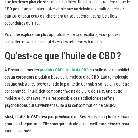
que les doses plus élevées ou plus faibles. De plus, elles suggèrent que le
CBD peut être une alternative viable aux anxiolytiques traditionnels, en
particulier pour ceux qui cherchent un soulagement sans les effets
secondaires du THC.
Pour une exploration plus approfondie de ces résultats, vous pouvez
consulter les articles complets via les références fournies.
Qu’est-ce que l’huile de CBD ?
À l’instar de tous les
produits CBD
, l’
huile de CBD
ou huile de cannabidiol
est un
corps gras
produit à base de la molécule de CBD. Ladite molécule
est une substance provenant de la plante de Cannabis Sativa L. Pour être
consommée, l’huile doit comporter moins de 0,3 % de
THC
, une autre
molécule du
chanvre,
mais responsable des
addictions
et
effets
psychotropes
qui surviennent suite à la consommation de celui-ci.
Ainsi, l’huile de CBD
n’est pas
psychoactive
. Ses effets sont plutôt calmants
pour tout l’organisme. Elle vous garantit alors une
meilleure détente
pour
toute la journée.