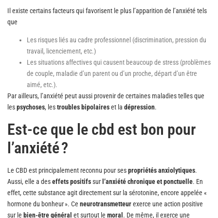
Il existe certains facteurs qui favorisent le plus l’apparition de l’anxiété tels
que
Les risques liés au cadre professionnel (discrimination, pression du
travail, licenciement, etc.)
Les situations affectives qui causent beaucoup de stress (problèmes
de couple, maladie d’un parent ou d’un proche, départ d’un être
aimé, etc.).
Par ailleurs, l’anxiété peut aussi provenir de certaines maladies telles que
les
psychoses
, les
troubles bipolaires
et la
dépression
.
Est-ce que le cbd est bon pour
l’anxiété ?
Le CBD est principalement reconnu pour ses
propriétés anxiolytiques
.
Aussi, elle a des
effets positifs
sur
l’anxiété chronique et ponctuelle
. En
effet, cette substance agit directement sur la sérotonine, encore appelée «
hormone du bonheur ». Ce
neurotransmetteur
exerce une action positive
sur le
bien-être général
et surtout le
moral
. De même, il exerce une