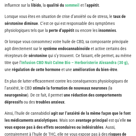
influence sur la
libido
, la
qualité du
sommeil
et l’
appétit
.
Lorsque vous êtes en situation de crise d’anxiété ou de stress, le
taux de
sérotonine diminue
. C’est ce qui est responsable des symptômes
physiologiques tels que la
perte d’appétit
ou encore les
insomnies
.
Or lorsque vous consommez votre huile de CBD, sa composante principale
agit directement sur le
système endocannabinoïde
et active certains des
récepteurs de
sérotonine
qui s’y trouvent. Ce faisant, elle permet, au même
titre que l’
Infusion CBD Nuit Calme Bio – Herboristerie Alexandra (30 g)
,
une
régulation de cette hormone
et une
amélioration du bien-être
.
En plus de lutter efficacement contre les conséquences physiologiques de
l’anxiété, le CBD
stimule la formation de nouveaux neurones
(la
neurogenèse
). De ce fait, il permet
une réduction des comportements
dépressifs
ou des
troubles anxieux
.
Ainsi, l’huile de cannabidiol
agit sur l’anxiété de la même façon que le font
les médicaments anxiolytiques
. Mais son
avantage principal
est qu’elle
ne
vous expose pas à des effets secondaires ou indésirables
. Aussi,
contrairement à l’huile de THC, elle ne vous expose pas à des
risques de