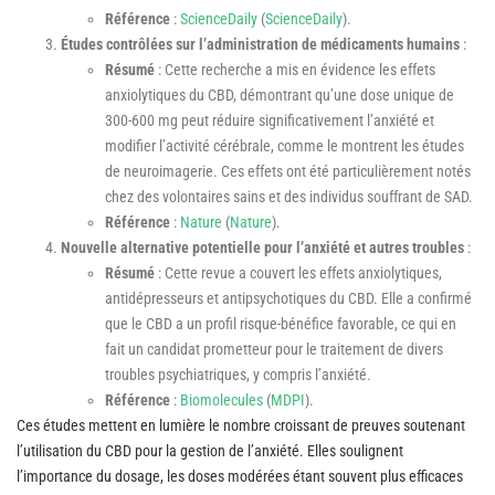
Référence
:
ScienceDaily
​ (
ScienceDaily
)​.
Études contrôlées sur l’administration de médicaments humains
:
Résumé
: Cette recherche a mis en évidence les effets
anxiolytiques du CBD, démontrant qu’une dose unique de
300-600 mg peut réduire significativement l’anxiété et
modifier l’activité cérébrale, comme le montrent les études
de neuroimagerie. Ces effets ont été particulièrement notés
chez des volontaires sains et des individus souffrant de SAD.
Référence
:
Nature
​ (
Nature
)​.
Nouvelle alternative potentielle pour l’anxiété et autres troubles
:
Résumé
: Cette revue a couvert les effets anxiolytiques,
antidépresseurs et antipsychotiques du CBD. Elle a confirmé
que le CBD a un profil risque-bénéfice favorable, ce qui en
fait un candidat prometteur pour le traitement de divers
troubles psychiatriques, y compris l’anxiété.
Référence
:
Biomolecules
​ (
MDPI
)​.
Ces études mettent en lumière le nombre croissant de preuves soutenant
l’utilisation du CBD pour la gestion de l’anxiété. Elles soulignent
l’importance du dosage, les doses modérées étant souvent plus efficaces