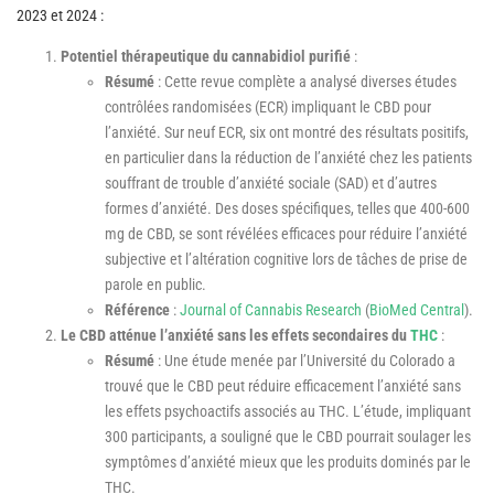
2023 et 2024 :
Potentiel thérapeutique du cannabidiol purifié
:
Résumé
: Cette revue complète a analysé diverses études
contrôlées randomisées (ECR) impliquant le CBD pour
l’anxiété. Sur neuf ECR, six ont montré des résultats positifs,
en particulier dans la réduction de l’anxiété chez les patients
souffrant de trouble d’anxiété sociale (SAD) et d’autres
formes d’anxiété. Des doses spécifiques, telles que 400-600
mg de CBD, se sont révélées efficaces pour réduire l’anxiété
subjective et l’altération cognitive lors de tâches de prise de
parole en public.
Référence
:
Journal of Cannabis Research
​ (
BioMed Central
)​.
Le CBD atténue l’anxiété sans les effets secondaires du
THC
:
Résumé
: Une étude menée par l’Université du Colorado a
trouvé que le CBD peut réduire efficacement l’anxiété sans
les effets psychoactifs associés au THC. L’étude, impliquant
300 participants, a souligné que le CBD pourrait soulager les
symptômes d’anxiété mieux que les produits dominés par le
THC.