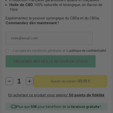
Production française garantissant qualité et traçabilité
Huile de CBD
100% naturelle et biologique, en flacon de
10ml
Expérimentez le pouvoir synergique du CBDa et du CBGa.
Commandez dès maintenant !
J'accepte les conditions générales et la
politique de confidentialité
PRÉVENEZ-MOI DÈS LE RETOUR EN STOCK
Ajouter au panier :
49,90 €
En achetant ce produit vous gagnez
50
points de fidélité
Plus que
50€
pour bénéficier de la
livraison gratuite
!