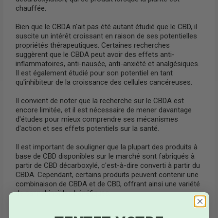
chauffée.
Bien que le CBDA n'ait pas été autant étudié que le CBD, il
suscite un intérêt croissant en raison de ses potentielles
propriétés thérapeutiques. Certaines recherches
suggèrent que le CBDA peut avoir des effets anti-
inflammatoires, anti-nausée, anti-anxiété et analgésiques.
Il est également étudié pour son potentiel en tant
qu'inhibiteur de la croissance des cellules cancéreuses.
Il convient de noter que la recherche sur le CBDA est
encore limitée, et il est nécessaire de mener davantage
d'études pour mieux comprendre ses mécanismes
d'action et ses effets potentiels sur la santé.
Il est important de souligner que la plupart des produits à
base de CBD disponibles sur le marché sont fabriqués à
partir de CBD décarboxylé, c'est-à-dire converti à partir du
CBDA. Cependant, certains produits peuvent contenir une
combinaison de CBDA et de CBD, offrant ainsi une variété
de cannabinoïdes bénéfiques.