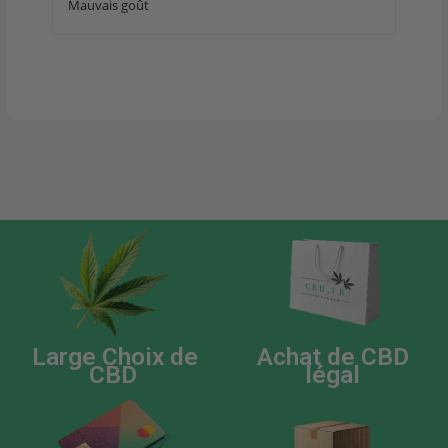
Mauvais goût
Large Choix de
Achat de CBD
CBD
légal