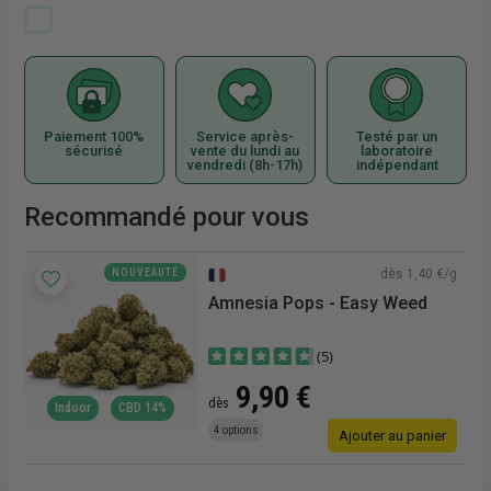
Paiement 100%
Service après-
Testé par un
sécurisé
vente du lundi au
laboratoire
vendredi (8h-17h)
indépendant
Recommandé pour vous
NOUVEAUTÉ
€/g
dès 1,40 €/g
Amnesia Pops - Easy Weed
(5)
9,90 €
dès
Indoor
CBD 14%
4 options
r
Ajouter au panier