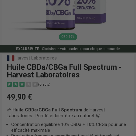
CBD 10%
EXCLUSIVITÉ
: Choisissez votre cadeau pour chaque commande
Harvest Laboratoires
Huile CBDa/CBGa Full Spectrum -
Harvest Laboratoires
49,90 €
🌱
Huile CBDa/CBGa Full Spectrum
de Harvest
Laboratoires : Pureté et bien-être au naturel. 🍃
(6 avis)
Concentration équilibrée 10% CBDa + 10% CBGa pour une
efficacité maximale