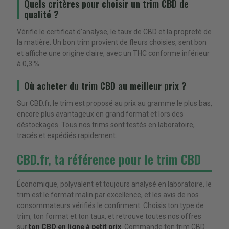
Quels critères pour choisir un trim CBD de
qualité ?
Vérifie le certificat d'analyse, le taux de CBD et la propreté de
la matière. Un bon trim provient de fleurs choisies, sent bon
et affiche une origine claire, avec un THC conforme inférieur
à 0,3 %.
Où acheter du trim CBD au meilleur prix ?
Sur CBD.fr, le trim est proposé au prix au gramme le plus bas,
encore plus avantageux en grand format et lors des
déstockages. Tous nos trims sont testés en laboratoire,
tracés et expédiés rapidement.
CBD.fr, ta référence pour le trim CBD
Économique, polyvalent et toujours analysé en laboratoire, le
trim est le format malin par excellence, et les avis de nos
consommateurs vérifiés le confirment. Choisis ton type de
trim, ton format et ton taux, et retrouve toutes nos offres
sur
ton CBD en ligne à petit prix
. Commande ton trim CBD