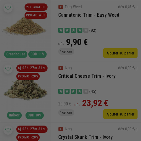
dès 0,45 €/g
Easy Weed
2+1 GRATUIT
Cannatonic Trim - Easy Weed
PROMO WEB
(92)
9,90 €
dès
4 options
Ajouter au panier
Greenhouse
CBD 11%
dès 0,90 €/g
6
j
03
h
27
m
30
s
Ivory
Critical Cheese Trim - Ivory
PROMO -20%
(45)
23,92 €
29,90 €
dès
4 options
Ajouter au panier
Indoor
CBD 10%
dès 0,90 €/g
6
j
03
h
27
m
30
s
Ivory
Crystal Skunk Trim - Ivory
PROMO -20%