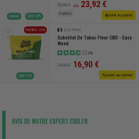
23,92 €
29,90 €
dès
4 options
Ajouter au panier
Indoor
CBD 13%
Easy Weed
PROMO -15%
Substitut De Tabac Fleur CBD - Easy
Weed
(4)
16,90 €
19,90 €
Ajouter au panier
CBD 12%
AVIS DE NOTRE EXPERT CBD.FR