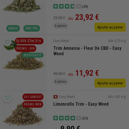
(49)
23,92 €
29,90 €
dès
4 options
Ajouter au panier
Indoor
CBD 10%
dès 0,70 €/g
5
j
03
h
27
m
30
s
Easy Weed
Trim Amnesia - Fleur De CBD - Easy
PROMO -20%
Weed
NOUVEAUTÉ
11,92 €
49,90 €
dès
4 options
Ajouter au panier
dès 0,45 €/g
Easy Weed
2+1 GRATUIT
Limoncello Trim - Easy Weed
PROMO WEB
(63)
9,90 €