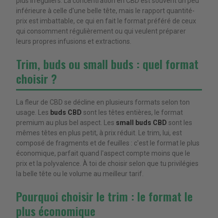
plus irréguliers. La concentration en CBD est souvent un peu
inférieure à celle d'une belle tête, mais le rapport quantité-
prix est imbattable, ce qui en fait le format préféré de ceux
qui consomment régulièrement ou qui veulent préparer
leurs propres infusions et extractions.
Trim, buds ou small buds : quel format
choisir ?
La fleur de CBD se décline en plusieurs formats selon ton
usage. Les
buds CBD
sont les têtes entières, le format
premium au plus bel aspect. Les
small buds CBD
sont les
mêmes têtes en plus petit, à prix réduit. Le trim, lui, est
composé de fragments et de feuilles : c'est le format le plus
économique, parfait quand l'aspect compte moins que le
prix et la polyvalence. À toi de choisir selon que tu privilégies
la belle tête ou le volume au meilleur tarif.
Pourquoi choisir le trim : le format le
plus économique