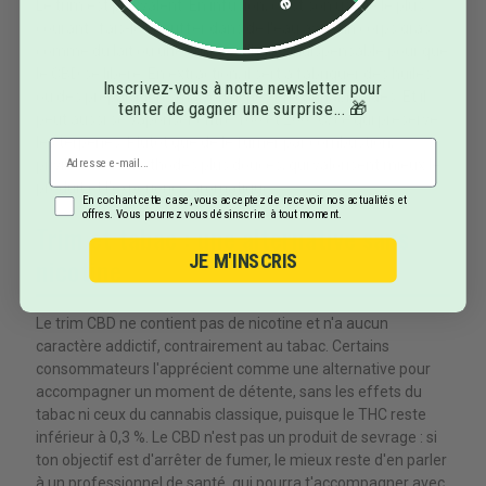
Le trim est polyvalent. En infusion, c'est son usage le plus
courant : fais-le chauffer dans de l'eau avec un corps gras
comme du lait ou une cuillère d'huile, indispensable pour que
le CBD se libère. En extraction, il sert à fabriquer des huiles
Inscrivez-vous à notre newsletter pour
ou des préparations maison riches en cannabinoïdes. Et il
tenter de gagner une surprise... 🎁
peut aussi se vaporiser entre 160 et 200 °C, ce qui préserve
les terpènes. Plutôt que de le fumer par combustion,
privilégie ces méthodes plus douces, qui valorisent mieux le
produit et l'expérience aromatique.
En cochant cette case, vous acceptez de recevoir nos actualités et
offres. Vous pourrez vous désinscrire à tout moment.
Trim et tabac : une alternative sans
JE M'INSCRIS
nicotine
Le trim CBD ne contient pas de nicotine et n'a aucun
caractère addictif, contrairement au tabac. Certains
consommateurs l'apprécient comme une alternative pour
accompagner un moment de détente, sans les effets du
tabac ni ceux du cannabis classique, puisque le THC reste
inférieur à 0,3 %. Le CBD n'est pas un produit de sevrage : si
ton objectif est d'arrêter de fumer, le mieux reste d'en parler
à un professionnel de santé, qui pourra t'accompagner avec