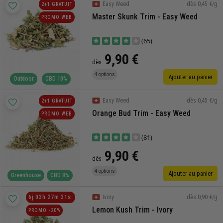
dès 0,45 €/g
Easy Weed
2+1 GRATUIT
Master Skunk Trim - Easy Weed
PROMO WEB
(65)
9,90 €
dès
4 options
Ajouter au panier
Outdoor
CBD 10%
dès 0,45 €/g
Easy Weed
2+1 GRATUIT
Orange Bud Trim - Easy Weed
PROMO WEB
(81)
9,90 €
dès
4 options
Ajouter au panier
Greenhouse
CBD 8%
dès 0,90 €/g
6
j
03
h
27
m
30
s
Ivory
Lemon Kush Trim - Ivory
PROMO -20%