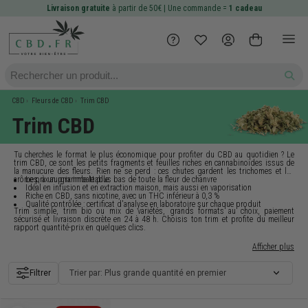
Livraison gratuite
à partir de 50€ | Une commande =
1 cadeau
CBD
Fleurs de CBD
Trim CBD
Trim CBD
Tu cherches le format le plus économique pour profiter du CBD au quotidien ? Le
trim CBD
, ce sont les petits fragments et feuilles riches en cannabinoïdes issus de
la manucure des fleurs. Rien ne se perd : ces chutes gardent les trichomes et les
arômes, à un prix imbattable.
Le prix au gramme le plus bas
de toute la fleur de chanvre
Idéal en infusion et en extraction
maison, mais aussi en vaporisation
Riche en CBD
, sans nicotine, avec un THC inférieur à 0,3 %
Qualité contrôlée
: certificat d'analyse en laboratoire sur chaque produit
Trim simple, trim bio ou mix de variétés, grands formats au choix, paiement
sécurisé et
livraison discrète en 24 à 48 h
. Choisis ton trim et profite du meilleur
rapport quantité-prix en quelques clics.
Afficher plus
Filtrer
Trier par: Plus grande quantité en premier