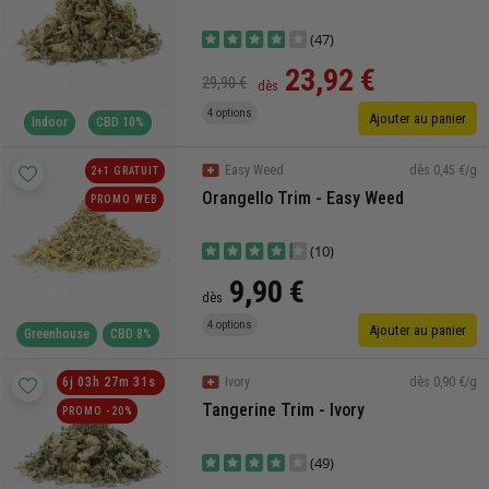
(47)
23,92 €
29,90 €
dès
4 options
Ajouter au panier
Indoor
CBD 10%
dès 0,45 €/g
Easy Weed
2+1 GRATUIT
Orangello Trim - Easy Weed
PROMO WEB
(10)
9,90 €
dès
4 options
Ajouter au panier
Greenhouse
CBD 8%
dès 0,90 €/g
6
j
03
h
27
m
30
s
Ivory
Tangerine Trim - Ivory
PROMO -20%
(49)