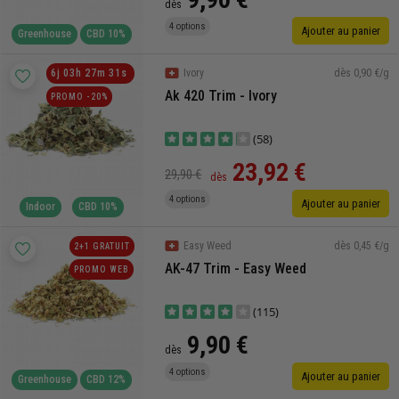
dès
4 options
Ajouter au panier
Greenhouse
CBD 10%
dès 0,90 €/g
6
j
03
h
27
m
30
s
Ivory
Ak 420 Trim - Ivory
PROMO -20%
(58)
23,92 €
29,90 €
dès
4 options
Ajouter au panier
Indoor
CBD 10%
dès 0,45 €/g
Easy Weed
2+1 GRATUIT
AK-47 Trim - Easy Weed
PROMO WEB
(115)
9,90 €
dès
4 options
Ajouter au panier
Greenhouse
CBD 12%