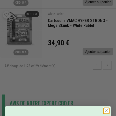
Ajouter au panier
CBD 10%
White Rabbit
RUPTURE
Cartouche VMAC HYPER STRONG -
Mega Skunk - White Rabbit
34,90 €
Ajouter au panier
CBD 40%
1
2
Affichage de 1-25 of 29 élément(s)
AVIS DE NOTRE EXPERT CBD.FR