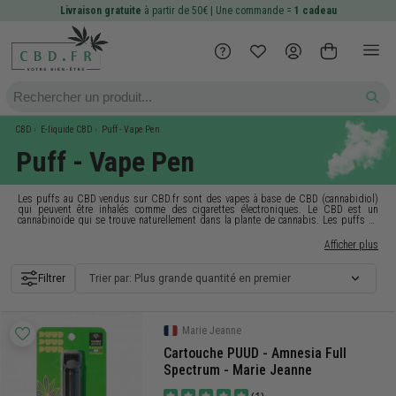
Livraison gratuite
à partir de 50€ | Une commande =
1 cadeau
CBD
E-liquide CBD
Puff - Vape Pen
Puff - Vape Pen
Les puffs au CBD vendus sur
CBD.fr
sont des vapes à base de CBD (cannabidiol)
qui peuvent être inhalés comme des cigarettes électroniques. Le CBD est un
cannabinoïde
qui se trouve naturellement dans la plante de cannabis. Les puffs au
CBD peuvent aider à soulager la douleur, réduire l'anxiété et améliorer le sommeil,
selon les affirmations de certaines études. La Puff est l'objet idéal pour vapoter
Afficher plus
facilement à tout moment de la journée.
Filtrer
Trier par: Plus grande quantité en premier
Marie Jeanne
Cartouche PUUD - Amnesia Full
Spectrum - Marie Jeanne