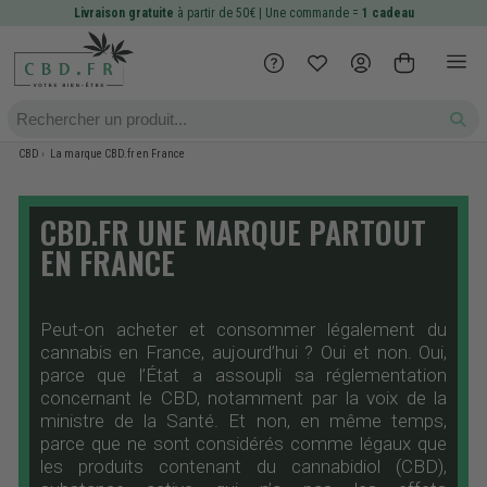
Livraison gratuite
à partir de 50€ | Une commande =
1 cadeau
CBD
La marque CBD.fr en France
CBD.FR UNE MARQUE PARTOUT
EN FRANCE
Peut-on acheter et consommer légalement du
cannabis en France, aujourd’hui ? Oui et non. Oui,
parce que l’État a assoupli sa réglementation
concernant le CBD, notamment par la voix de la
ministre de la Santé. Et non, en même temps,
parce que ne sont considérés comme légaux que
les produits contenant du cannabidiol (CBD),