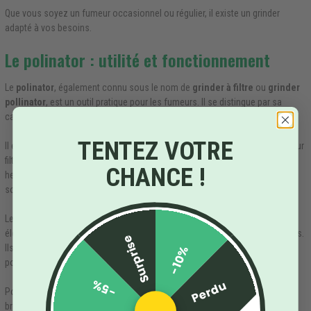
Que vous soyez un fumeur occasionnel ou régulier, il existe un grinder
adapté à vos besoins.
Le polinator : utilité et fonctionnement
Le
polinator
, également connu sous le nom de
grinder à filtre
ou
grinder
pollinator
, est un outil pratique pour les fumeurs. Il se distingue par sa
capacité à récupérer et à filtrer le pollen lors du broyage des herbes.
TENTEZ VOTRE
Il est constitué de plusieurs parties : une chambre de broyage, un tamis pour
filtrer le pollen et un compartiment pour recueillir le pollen filtré. Lorsque les
CHANCE !
herbes sont broyées, les particules de pollen passent à travers le tamis et
sont recueillies dans le compartiment inférieur.
Les grinders polinator peuvent être manuels ou électriques. Les modèles
électriques facilitent le broyage, surtout pour de grandes quantités d'herbes.
Surprise
Ils fonctionnent généralement avec des piles et sont équipés d'un bouton
-10%
pour activer le broyage.
-5%
Perdu
Pour utiliser un polinator, il suffit de placer les herbes dans la chambre de
broyage, de fermer le grinder et de le tourner pour broyer les herbes. Le