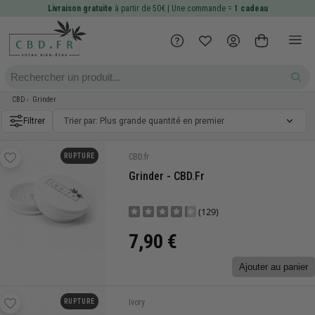
Livraison gratuite
à partir de 50€ | Une commande =
1 cadeau
CBD
Grinder
Filtrer
Trier par: Plus grande quantité en premier
RUPTURE
CBD.fr
Grinder - CBD.fr
(129)
7,90 €
Ajouter au panier
RUPTURE
Ivory