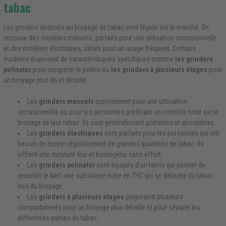
tabac
Les grinders destinés au broyage de tabac sont légion sur le marché. On
retrouve des modèles manuels, parfaits pour une utilisation occasionnelle
et des modèles électriques, idéals pour un usage fréquent. Certains
modèles disposent de caractéristiques spécifiques comme
les grinders
polinator
pour récupérer le pollen ou
les grinders à plusieurs étages
pour
un broyage plus fin et détaillé.
Les
grinders manuels
conviennent pour une utilisation
occasionnelle ou pour les personnes préférant un contrôle total sur le
broyage de leur tabac. Ils sont généralement portables et abordables.
Les
grinders électriques
sont parfaits pour les personnes qui ont
besoin de broyer régulièrement de grandes quantités de tabac. Ils
offrent une mouture fine et homogène sans effort.
Les
grinders polinator
sont équipés d’un tamis qui permet de
recueillir le kief, une substance riche en THC qui se détache du tabac
lors du broyage.
Les
grinders à plusieurs étages
proposent plusieurs
compartiments pour un broyage plus détaillé et pour séparer les
différentes parties du tabac.