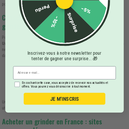
pollen filtré peut ensuite être récupéré dans le compartiment inférieur.
Perdu
-5%
Surprise
Conseils pour nettoyer efficacement son
-10%
grinder
Pour entretenir votre grinder, commencez par démonter toutes ses parties.
Une brosse à dents
peut être utile pour enlever les résidus collés. Pour un
nettoyage en profondeur, trempez les parties métalliques ou plastiques
Inscrivez-vous à notre newsletter pour
dans de l'eau tiède avec du savon ou du vinaigre blanc dilué.
tenter de gagner une surprise... 🎁
Évitez de plonger les grinders en bois dans l'eau, préférez un
nettoyage à sec avec une brosse.
Ne jetez pas les résidus, ils peuvent être récupérés pour leurs
En cochant cette case, vous acceptez de recevoir nos actualités et
propriétés.
offres. Vous pourrez vous désinscrire à tout moment.
Séchez bien chaque partie avant de remonter le grinder.
JE M'INSCRIS
Une maintenance régulière garantit la durabilité de votre grinder et une
utilisation optimale.
Acheter un grinder en France : sites