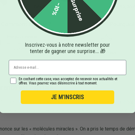
Surprise
-10%
Inscrivez-vous à notre newsletter pour
tenter de gagner une surprise... 🎁
 NBSH en un coup d'œil : un assemblage de cannabinoïdes naturels, non class
En cochant cette case, vous acceptez de recevoir nos actualités et
offres. Vous pourrez vous désinscrire à tout moment.
rence est capitale
JE M'INSCRIS
C : des molécules de synthèse, aujourd'hui
classées stupéfiant
a gardé au catalogue quand on a retiré les autres. On a préféré ch
nnonce sur les « molécules miracles ». On a pris le temps de dé