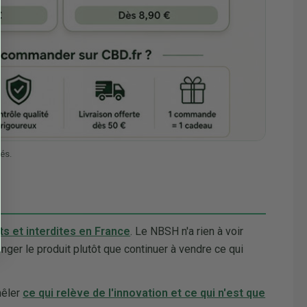
és.
s et interdites en France
. Le NBSH n'a rien à voir
anger le produit plutôt que continuer à vendre ce qui
mêler
ce qui relève de l'innovation et ce qui n'est que