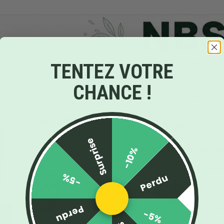
TENTEZ VOTRE
CHANCE !
Surprise
-10%
-5%
Perdu
Perdu
-5%