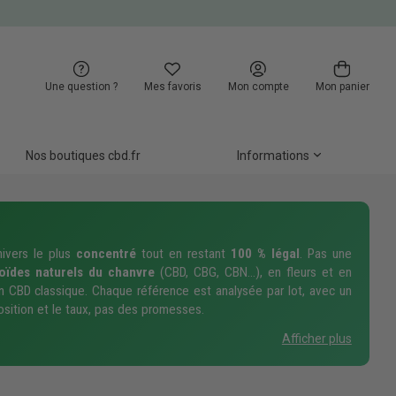
Une question ?
Mes favoris
Mon compte
Mon panier
Nos boutiques cbd.fr
Informations
nivers le plus
concentré
tout en restant
100 % légal
. Pas une
ïdes naturels du chanvre
(CBD, CBG, CBN…), en fleurs et en
un CBD classique. Chaque référence est analysée par lot, avec un
osition et le taux, pas des promesses.
Afficher plus