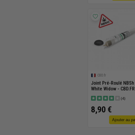
CBD.fr
Joint Pré-Roulé NBSh 
White Widow - CBD.FR
(4)
8,90 €
Ajouter au pa