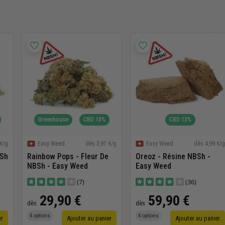
Greenhouse
CBD 10%
CBD 13%
 €/g
dès 3,91 €/g
dès 4,99 €/g
Easy Weed
Easy Weed
BSh
Rainbow Pops - Fleur De
Oreoz - Résine NBSh -
NBSh - Easy Weed
Easy Weed
(7)
(36)
29,90 €
59,90 €
dès
dès
4 options
4 options
er
Ajouter au panier
Ajouter au panier