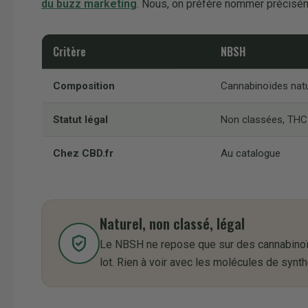
du buzz marketing
. Nous, on préfère nommer préciséme
Critère
NBSH
Composition
Cannabinoïdes natu
Statut légal
Non classées, THC
Chez CBD.fr
Au catalogue
Naturel, non classé, légal
Le NBSH ne repose que sur des cannabinoïd
lot. Rien à voir avec les molécules de synt