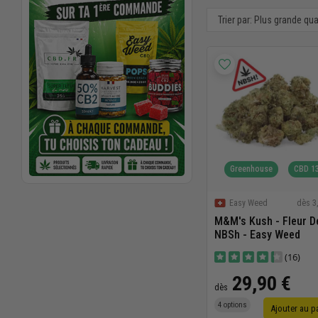
Trier par: Plus grande qu
Greenhouse
CBD 1
dès 3
Easy Weed
M&m's Kush - Fleur D
NBSh - Easy Weed
(16)
29,90 €
dès
4 options
Ajouter au p