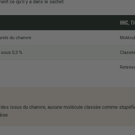
nt ce qu'il y a dans le sachet.
HHC, T
rels du chanvre
Molécu
 sous 0,3 %
Classé
Retirée
es issus du chanvre, aucune molécule classée comme stupéfiant
hèse.