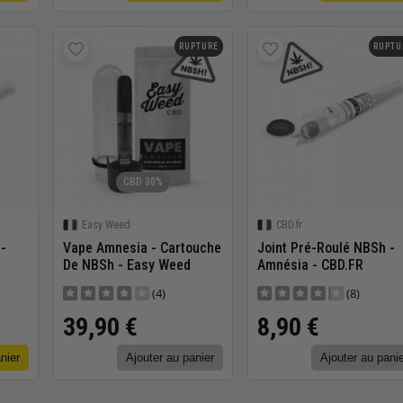
RUPTURE
RUPTU
CBD 30%
Easy Weed
CBD.fr
-
Vape Amnesia - Cartouche
Joint Pré-Roulé NBSh -
De NBSh - Easy Weed
Amnésia - CBD.FR
(4)
(8)
39,90 €
8,90 €
nier
Ajouter au panier
Ajouter au pani