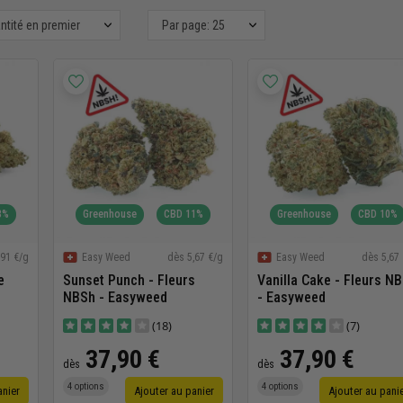
antité en premier
Par page: 25
3%
Greenhouse
CBD 11%
Greenhouse
CBD 10%
,91 €/g
dès 5,67 €/g
dès 5,67
Easy Weed
Easy Weed
e
Sunset Punch - Fleurs
Vanilla Cake - Fleurs N
NBSh - Easyweed
- Easyweed
(18)
(7)
37,90 €
37,90 €
dès
dès
4 options
4 options
anier
Ajouter au panier
Ajouter au pani