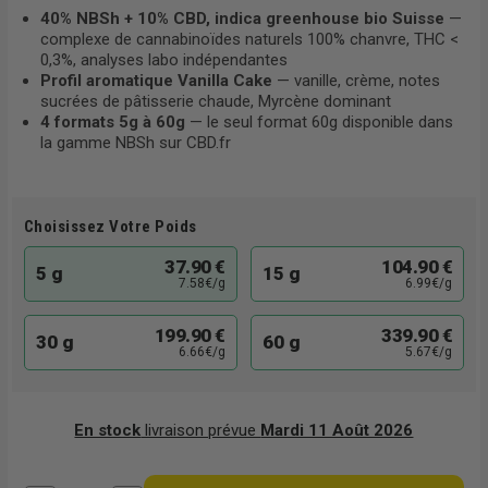
40% NBSh + 10% CBD, indica greenhouse bio Suisse
—
complexe de cannabinoïdes naturels 100% chanvre, THC <
0,3%, analyses labo indépendantes
Profil aromatique Vanilla Cake
— vanille, crème, notes
sucrées de pâtisserie chaude, Myrcène dominant
4 formats 5g à 60g
— le seul format 60g disponible dans
la gamme NBSh sur CBD.fr
Choisissez Votre Poids
37.90 €
104.90 €
5 g
15 g
7.58€/g
6.99€/g
199.90 €
339.90 €
30 g
60 g
6.66€/g
5.67€/g
En stock
livraison prévue
Mardi 11 Août 2026