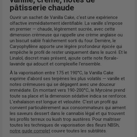
pâtisserie chaude
Ouvrir un sachet de Vanilla Cake, c'est une expérience
olfactive immédiatement identifiable. La vanille s'impose
en premier — chaude, légèrement sucrée, avec cette
dimension crémeuse qui rappelle une crème anglaise ou
un biscuit sablé fraîchement sorti du four. Derrière, le
Caryophyllène apporte une légère profondeur épicée qui
empêche le profil de rester uniquement dans le sucré. Et le
Linalol, discret mais présent, ajoute cette note florale-
lavande qui adoucit et complexifie l'ensemble.
À la vaporisation entre 175 et 190°C, la Vanilla Cake
exprime d'abord ses terpènes les plus volatils — vanille et
notes crémeuses qui se dégagent avec une douceur
immédiate. En montant vers 190-200°C, le Myrcène prend
toute sa place et la dimension sédative indica se renforce.
L'exhalaison est longue et veloutée. C'est un profil qui
convient particulièrement aux consommateurs qui aiment
les saveurs dessert dans le cannabis légal et qui trouvent
les profils terreux ou kush trop austères. Pour maîtriser
toutes les techniques de vaporisation des fleurs NBSh,
notre guide complet
couvre toutes les subtilités.