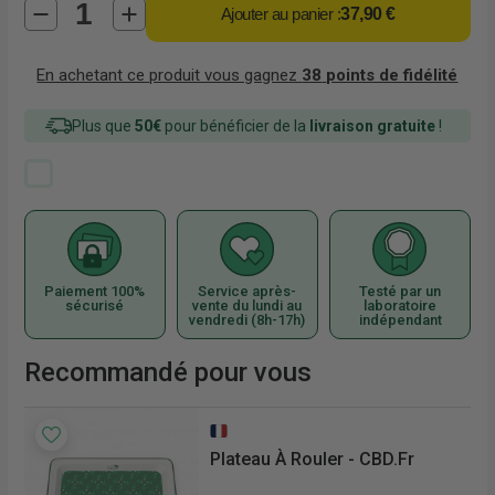
Ajouter au panier :
37,90 €
En achetant ce produit vous gagnez
38
points de fidélité
Plus que
50€
pour bénéficier de la
livraison gratuite
!
Paiement 100%
Service après-
Testé par un
sécurisé
vente du lundi au
laboratoire
vendredi (8h-17h)
indépendant
Recommandé pour vous
€/g
Plateau À Rouler - CBD.fr