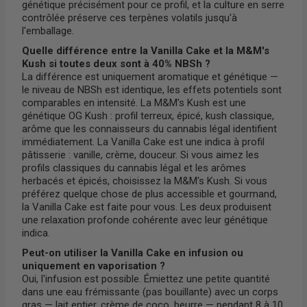
génétique précisément pour ce profil, et la culture en serre
contrôlée préserve ces terpènes volatils jusqu'à
l'emballage.
Quelle différence entre la Vanilla Cake et la M&M's
Kush si toutes deux sont à 40% NBSh ?
La différence est uniquement aromatique et génétique —
le niveau de NBSh est identique, les effets potentiels sont
comparables en intensité. La M&M's Kush est une
génétique OG Kush : profil terreux, épicé, kush classique,
arôme que les connaisseurs du cannabis légal identifient
immédiatement. La Vanilla Cake est une indica à profil
pâtisserie : vanille, crème, douceur. Si vous aimez les
profils classiques du cannabis légal et les arômes
herbacés et épicés, choisissez la M&M's Kush. Si vous
préférez quelque chose de plus accessible et gourmand,
la Vanilla Cake est faite pour vous. Les deux produisent
une relaxation profonde cohérente avec leur génétique
indica.
Peut-on utiliser la Vanilla Cake en infusion ou
uniquement en vaporisation ?
Oui, l'infusion est possible. Émiettez une petite quantité
dans une eau frémissante (pas bouillante) avec un corps
gras — lait entier, crème de coco, beurre — pendant 8 à 10