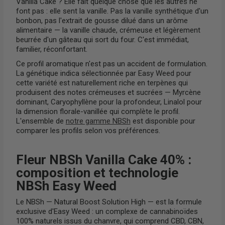
Vanilla Cake ? Elle fait quelque chose que les autres ne
font pas : elle sent la vanille. Pas la vanille synthétique d'un
bonbon, pas l'extrait de gousse dilué dans un arôme
alimentaire — la vanille chaude, crémeuse et légèrement
beurrée d'un gâteau qui sort du four. C'est immédiat,
familier, réconfortant.
Ce profil aromatique n'est pas un accident de formulation.
La génétique indica sélectionnée par Easy Weed pour
cette variété est naturellement riche en terpènes qui
produisent des notes crémeuses et sucrées — Myrcène
dominant, Caryophyllène pour la profondeur, Linalol pour
la dimension florale-vanillée qui complète le profil.
L'ensemble de
notre gamme NBSh
est disponible pour
comparer les profils selon vos préférences.
Fleur NBSh Vanilla Cake 40% :
composition et technologie
NBSh Easy Weed
Le NBSh — Natural Boost Solution High — est la formule
exclusive d'Easy Weed : un complexe de cannabinoïdes
100% naturels issus du chanvre, qui comprend CBD, CBN,