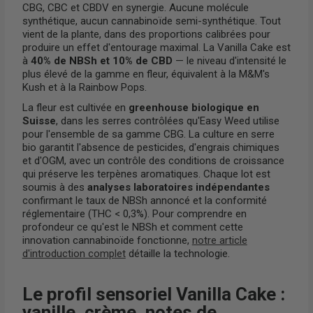
CBG, CBC et CBDV en synergie. Aucune molécule
synthétique, aucun cannabinoïde semi-synthétique. Tout
vient de la plante, dans des proportions calibrées pour
produire un effet d'entourage maximal. La Vanilla Cake est
à
40% de NBSh et 10% de CBD
— le niveau d'intensité le
plus élevé de la gamme en fleur, équivalent à la M&M's
Kush et à la Rainbow Pops.
La fleur est cultivée en
greenhouse biologique en
Suisse
, dans les serres contrôlées qu'Easy Weed utilise
pour l'ensemble de sa gamme CBG. La culture en serre
bio garantit l'absence de pesticides, d'engrais chimiques
et d'OGM, avec un contrôle des conditions de croissance
qui préserve les terpènes aromatiques. Chaque lot est
soumis à des
analyses laboratoires indépendantes
confirmant le taux de NBSh annoncé et la conformité
réglementaire (THC < 0,3%). Pour comprendre en
profondeur ce qu'est le NBSh et comment cette
innovation cannabinoïde fonctionne,
notre article
d'introduction complet
détaille la technologie.
Le profil sensoriel Vanilla Cake :
vanille, crème, notes de