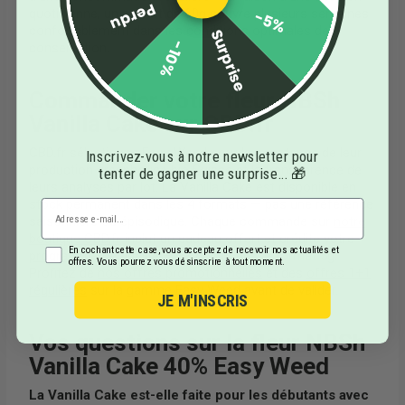
Perdu
quotidienne, un sachet de 60g couvre plusieurs semaines
-5%
confortablement dans les conditions optimales de
Surprise
-10%
conservation.
Commander votre fleur NBSh
Vanilla Cake sur CBD.fr
CBD.fr sélectionne Easy Weed pour la constance de leur
Inscrivez-vous à notre newsletter pour
production greenhouse bio Suisse et la transparence de
tenter de gagner une surprise... 🎁
leurs analyses par lot. La Vanilla Cake est disponible en
stock permanent dans les 4 formats — pas une référence
saisonnière ou épisodique. Chaque commande sur
notre
boutique CBD.fr
inclut un cadeau offert et crédite votre
En cochant cette case, vous acceptez de recevoir nos actualités et
programme de fidélité
— 38 points dès le format 5g.
offres. Vous pourrez vous désinscrire à tout moment.
Profitez de
nos offres promotionnelles
et des
offres 1+1
régulières
sur la gamme Easy Weed avant de valider.
JE M'INSCRIS
Vos questions sur la fleur NBSh
Vanilla Cake 40% Easy Weed
La Vanilla Cake est-elle faite pour les débutants avec