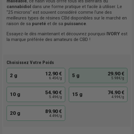
malléable
, ce hash vous offre tous les bienfaits du
cannabidiol
dans une forme pratique et facile à utiliser. Le
"25 microns" est souvent considéré comme l'une des
meilleures types de résines CBd disponibles sur le marché en
raison de sa
pureté
et de sa
puissance
.
Essayez-le dès maintenant et découvrez pourquoi
IVORY
est
la marque préférée
des amateurs de CBD
!
Choisissez Votre Poids
12.90 €
29.90 €
2 g
5 g
6.45€/g
5.98€/g
54.90 €
74.90 €
10 g
15 g
5.49€/g
4.99€/g
89.90 €
20 g
4.49€/g