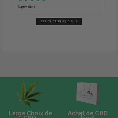
Super bien
AFFICHER PLUS D'AVIS
Large Choix de
Achat de CBD
CBD
légal