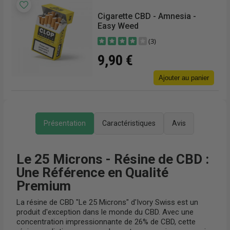
€/g
-
Cigarette CBD - Amnesia -
Easy Weed
(3)
9,90 €
Ajouter au panier
r
Présentation
Caractéristiques
Avis
Le 25 Microns - Résine de CBD :
Une Référence en Qualité
Premium
La résine de CBD "Le 25 Microns" d'Ivory Swiss est un
produit d'exception dans le monde du CBD. Avec une
concentration impressionnante de 26% de CBD, cette