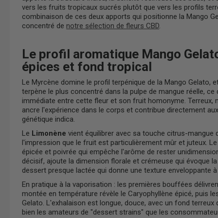
vers les fruits tropicaux sucrés plutôt que vers les profils ter
combinaison de ces deux apports qui positionne la Mango Ge
concentré de
notre sélection de fleurs CBD
.
Le profil aromatique Mango Gelat
épices et fond tropical
Le Myrcène domine le profil terpénique de la Mango Gelato, et
terpène le plus concentré dans la pulpe de mangue réelle, ce
immédiate entre cette fleur et son fruit homonyme. Terreux
ancre l'expérience dans le corps et contribue directement aux
génétique indica.
Le
Limonène
vient équilibrer avec sa touche citrus-mangue qu
l'impression que le fruit est particulièrement mûr et juteux. L
épicée et poivrée qui empêche l'arôme de rester unidimension
décisif, ajoute la dimension florale et crémeuse qui évoque l
dessert presque lactée qui donne une texture enveloppante à l
En pratique à la vaporisation : les premières bouffées délivre
montée en température révèle le Caryophyllène épicé, puis le
Gelato. L'exhalaison est longue, douce, avec un fond terreux q
bien les amateurs de "dessert strains" que les consommateu