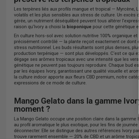
Les terpènes liés aux profils mangue et tropical — Myrcène, L
volatils et les plus sensibles aux stress de culture. Un excès
gérée, un nutriment déséquilibré peuvent tous altérer l'expres
raison qu'Ivory a choisi la
bioponique
pour cette génétique en
En culture hors-sol avec solution nutritive 100% organique e
précisément contrôlé — la plante reçoit exactement ce dont el
stress nutritionnel. Les buds résultants sont plus denses, plu
production terpénique — sont plus développés. C'est ce qui e
dégage ses arômes tropicaux avec une intensité que les ve
génétique ne peuvent pas toujours reproduire. Chaque bud es
par les équipes Ivory, garantissant une qualité visuelle et ar
la culture indoor apporte aux fleurs CBD premium,
notre catég
expressions de ce mode de culture.
Mango Gelato dans la gamme Ivory 
moment ?
La Mango Gelato occupe une position claire dans la gamme Ivor
au profil aromatique le plus exotique, pour les fins de journé
déconnecter. Elle se distingue des autres références Ivory p
trouve rarement ensemble — 20% de CBD et un arôme tropical