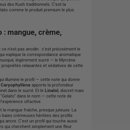
reux des Kush traditionnels. C'est la
lato comme le produit premium le plus
o : mangue, crème,
 ce n'est pas anodin : c'est précisément le
 qui explique la correspondance aromatique
, musqué, légèrement sucré — le Myrcène
 propriétés relaxantes et sédatives de cette
i illumine le profil — cette note qui donne
e
Caryophyllène
apporte la profondeur
nel dans le sucré. Et le
Linalol
, discret mais
a "Gelato" dans le nom — cette note de
'expérience olfactive.
nt la mangue fraîche, presque juteuse. La
s baies crémeuses héritées des profils
ui ancre. C'est un profil qui touche aussi
rs qui cherchent simplement une fleur