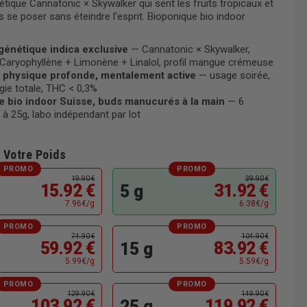
tique Cannatonic × Skywalker qui sent les fruits tropicaux et
ps se poser sans éteindre l'esprit. Bioponique bio indoor
génétique indica exclusive
— Cannatonic × Skywalker,
Caryophyllène + Limonène + Linalol, profil mangue crémeuse
n physique profonde, mentalement active
— usage soirée,
gie totale, THC < 0,3%
e bio indoor Suisse, buds manucurés à la main
— 6
à 25g, labo indépendant par lot
 Votre Poids
PROMO
PROMO
19.90 €
39.90 €
15.92 €
31.92 €
5 g
7.96€/g
6.38€/g
PROMO
PROMO
74.90 €
104.90 €
59.92 €
83.92 €
15 g
5.99€/g
5.59€/g
PROMO
PROMO
129.90 €
149.90 €
103.92 €
119.92 €
25 g