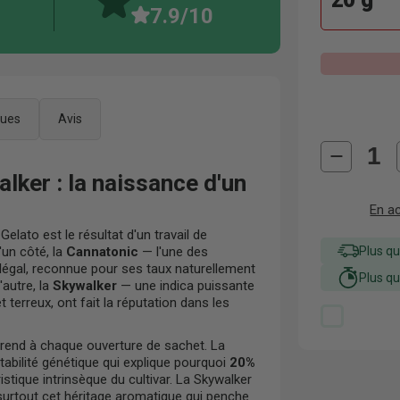
7.9
/10
ques
Avis
ker : la naissance d'un
En a
lato est le résultat d'un travail de
Plus q
'un côté, la
Cannatonic
— l'une des
 légal, reconnue pour ses taux naturellement
Plus q
'autre, la
Skywalker
— une indica puissante
 terreux, ont fait la réputation dans les
prend à chaque ouverture de sachet. La
abilité génétique qui explique pourquoi
20%
stique intrinsèque du cultivar. La Skywalker
 surtout cet héritage aromatique qui penche