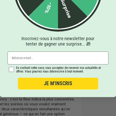
Surprise
-10%
imonène, Linalol — sont parmi les plus
 d'humidité, une variation de température mal
sion aromatique finale. C'est pour cette
 particulier.
t biologique, chaque paramètre est
le a besoin, quand elle en a besoin, sans
Inscrivez-vous à notre newsletter pour
s résineux, et les trichomes — siège de la
tenter de gagner une surprise... 🎁
xplique pourquoi la Mango Gelato d'Ivory
rsions greenhouse ou outdoor de la même
t ensuite sélectionné et manucuré à la main
omatique constante. Pour explorer tout ce que
orie indoor référence les meilleures
En cochant cette case, vous acceptez de recevoir nos actualités et
offres. Vous pourrez vous désinscrire à tout moment.
: pour qui, à quel
JE M'INSCRIS
y : c'est la fleur indica la plus concentrée,
e et les soirées où vous voulez vraiment
ar deux caractéristiques simultanées qu'on
 généreux — ce qui en fait une option