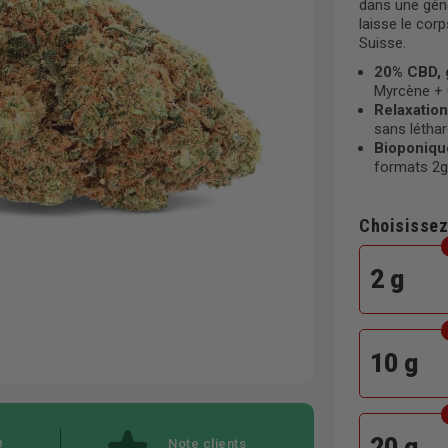
dans une géné
laisse le cor
Suisse.
20% CBD, 
Myrcène + 
Relaxatio
sans léthar
Bioponiqu
formats 2g 
Choisissez
2 g
10 g
20 g
D
Note clients