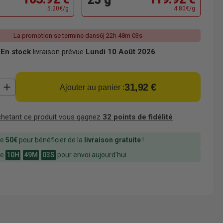
5.20€/g
4.80€/g
La promotion se termine dans
6j 22h 48m 02s
En stock
livraison prévue
Lundi 10 Août 2026
31,92 €
Ajouter au panier :
chetant ce produit vous gagnez
32
points de fidélité
ue
50€
pour bénéficier de la
livraison gratuite
!
ue
10H
49M
02S
pour envoi aujourd'hui