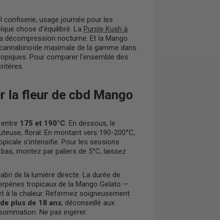
il confiserie, usage journée pour les
que chose d'équilibré. La
Purple Kush à
ur la décompression nocturne. Et la Mango
ité cannabinoïde maximale de la gamme dans
tropiques. Pour comparer l'ensemble des
ritères.
la fleur de cbd Mango
l entre
175 et 190°C
. En dessous, le
uteuse, floral. En montant vers 190-200°C,
icale s'intensifie. Pour les sessions
as, montez par paliers de 5°C, laissez
'abri de la lumière directe. La durée de
terpènes tropicaux de la Mango Gelato —
et à la chaleur. Refermez soigneusement
 de plus de 18 ans
, déconseillé aux
sommation. Ne pas ingérer.