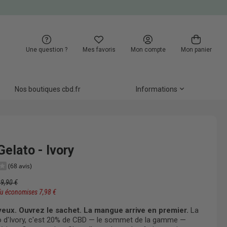
Une question ?
Mes favoris
Mon compte
Mon panier
Nos boutiques cbd.fr
Informations
elato - Ivory
39,90 €
Tu économises 7,98 €
(68 avis)
eux. Ouvrez le sachet. La mangue arrive en premier.
La
 d'Ivory, c'est 20% de CBD — le sommet de la gamme —