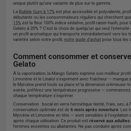
unique plutôt qu'une variante de plus sur la gamme.
La
Bubble Gum à 17%
est plus accessible et polyvalente, prof
débutants ou les consommateurs réguliers qui cherchent quel
15%
est la fleur 100% indica sédative, profil raisin-hash, po
Gelato à 20% ? C'est le choix de quelqu'un qui veut l'intens
un profil aromatique qui transporte immédiatement vers les 
variétés selon votre profil,
notre guide d'achat
pose tous les c
Comment consommer et conserver 
Gelato
À la vaporisation, la Mango Gelato exprime son meilleur profi
Limonène et le Linalol s'expriment avec fraîcheur — mangue j
le Myrcène prend toute sa place et la dimension crémeuse-trop
soirée, préférez une température progressive — commencez b
chaque température s'exprimer.
Conservation : bocal en verre hermétique teinté, frais, sec, à l
conservation optimale est de
6 mois après ouverture
. Les 
Myrcène et Limonène en tête — sont sensibles à l'oxydation 
après chaque utilisation. Ce produit est
réservé aux adultes
femmes enceintes ou allaitantes. Ne pas conduire après con