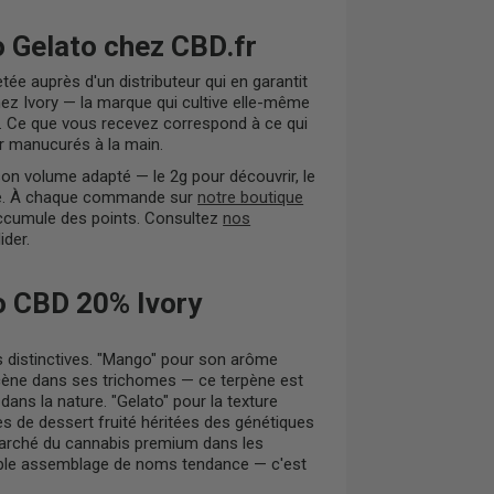
Gelato chez CBD.fr
ée auprès d'un distributeur qui en garantit
chez Ivory — la marque qui cultive elle-même
t. Ce que vous recevez correspond à ce qui
ur manucurés à la main.
on volume adapté — le 2g pour découvrir, le
amme. À chaque commande sur
notre boutique
cumule des points. Consultez
nos
ider.
o CBD 20% Ivory
s distinctives. "Mango" pour son arôme
rcène dans ses trichomes — ce terpène est
ns la nature. "Gelato" pour la texture
s de dessert fruité héritées des génétiques
marché du cannabis premium dans les
mple assemblage de noms tendance — c'est