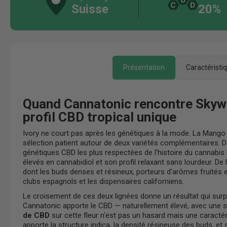
Suisse
20%
Présentation
Caractéristi
Quand Cannatonic rencontre Skywal
profil CBD tropical unique
Ivory ne court pas après les génétiques à la mode. La Mango Ge
sélection patient autour de deux variétés complémentaires. D
génétiques CBD les plus respectées de l'histoire du cannabis
élevés en cannabidiol et son profil relaxant sans lourdeur. De l
dont les buds denses et résineux, porteurs d'arômes fruités et
clubs espagnols et les dispensaires californiens.
Le croisement de ces deux lignées donne un résultat qui sur
Cannatonic apporte le CBD — naturellement élevé, avec une st
de CBD
sur cette fleur n'est pas un hasard mais une caractéri
apporte la structure indica, la densité résineuse des buds, et