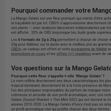
Pourquoi commander votre Mango 
La Mango Gelato est une fleur premium qui mérite d'être achet
la traçabilité lot par lot. CBD.fr s'approvisionne directement 
ses plants — avec analyses laboratoire indépendantes par lo
est affiché : 20% de CBD, bioponique bio, buds grade supérie
Les
6 formats de 2g à 25g
permettent à chacun de choisir s
25g pour fidéliser sur la durée avec le meilleur prix au gr
CBD.fr
, un cadeau est offert et votre
programme de fidélité
ac
promotions en cours
et les
offres 1+1 régulières
avant de val
Vos questions sur la Mango Gelat
Pourquoi cette fleur s'appelle-t-elle "Mango Gelato" ?
Le nom reflète directement ses deux caractéristiques les plu
tropical dominant, directement lié à la forte présence de My
l'un des principaux responsables du parfum de mangue mûre da
crémeuse et arrondie de son profil aromatique, avec ces note
Gelato (Sunset Sherbet × Thin Mint GSC) qui ont dominé le 
années 2010-2020. La Mango Gelato d'Ivory n'est pas un si
un profil aromatique réel qui justifie chacun des deux termes.