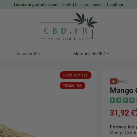
Livraison gratuite
à partir de 50€ | Une commande =
1 cadeau
Nouveautés
Marques de CBD
6
j
22
h
48
m
02
s
Ivory
PROMO -20%
Mango G
31,92 €
Fermez les y
Mango Gelato