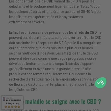
Les
concentrations de CBD
varient de 5-10 % pour les
débutants et le soulagement léger à modéré, 15-20 % pour
les douleurs sévères et la tolérance accrue, et 30-40 % pour
les utilisateurs expérimentés et les symptômes
extrêmement sévères.
Enfin, il est nécessaire de préciser que les
effets du CBD
ne
peuvent pas être immédiats, car pour avoir un effet, le CBD
doit atteindre les récepteurs du S.E.C par le flux sanguin, ce
qui peut prendre quelques minutes à plusieurs heures
selon la méthode d’ingestion. Les effets de l'huile de CBD
peuvent être vues comme une vague progressive qui se
développe lentement dans le corps. Ils se développent
graduellement et avec une plus grande intensité si le
produit est consommé régulièrement. Pour ceux a la
recherche d’effet plus rapide, la vaporisation et l’inhalation
de fleurs de CBD ont un effet plus immédiat que l’huile ou
les gélules de CBD.
Quelle maladie se soigne avec le CBD ?
9.2
9.2
/10 (11799 avis)
/10 (11799 avis)
★★★★★
★★★★★