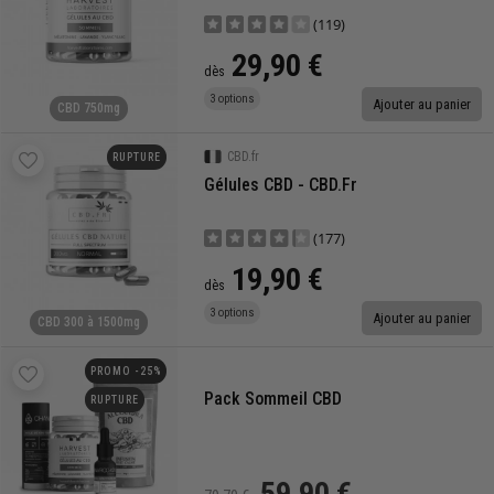
(119)
29,90 €
dès
3 options
Ajouter au panier
CBD 750mg
CBD.fr
RUPTURE
Gélules CBD - CBD.fr
(177)
19,90 €
dès
3 options
Ajouter au panier
CBD 300 à 1500mg
PROMO -25%
Pack Sommeil CBD
RUPTURE
59,90 €