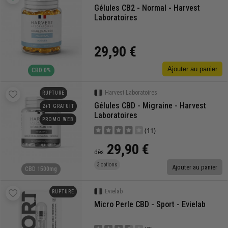
Gélules CB2 - Normal - Harvest
Laboratoires
29,90 €
Ajouter au panier
CBD 0%
Harvest Laboratoires
RUPTURE
Gélules CBD - Migraine - Harvest
2+1 GRATUIT
Laboratoires
PROMO WEB
(11)
29,90 €
dès
3 options
Ajouter au panier
CBD 1500mg
Evielab
RUPTURE
Micro Perle CBD - Sport - Evielab