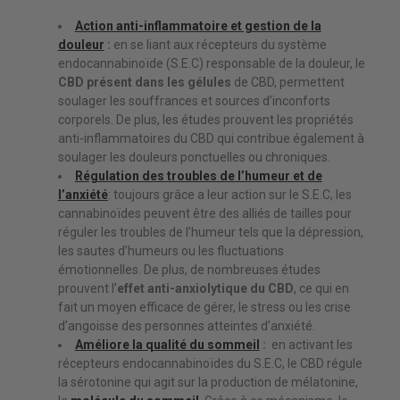
Action anti-inflammatoire et gestion de la
douleur
:
en se liant aux récepteurs du système
endocannabinoïde (S.E.C) responsable de la douleur, le
CBD présent dans les gélules
de CBD, permettent
soulager les souffrances et sources d’inconforts
corporels. De plus, les études prouvent les propriétés
anti-inflammatoires du CBD qui contribue également à
soulager les douleurs ponctuelles ou chroniques.
Régulation des troubles de l’humeur et de
l’anxiété
: toujours grâce a leur action sur le S.E.C, les
cannabinoïdes peuvent être des alliés de tailles pour
réguler les troubles de l’humeur tels que la dépression,
les sautes d’humeurs ou les fluctuations
émotionnelles. De plus, de nombreuses études
prouvent l’
effet anti-anxiolytique du CBD
, ce qui en
fait un moyen efficace de gérer, le stress ou les crise
d’angoisse des personnes atteintes d’anxiété.
Améliore la qualité du sommeil
:
en activant les
récepteurs endocannabinoïdes du S.E.C, le CBD régule
la sérotonine qui agit sur la production de mélatonine,