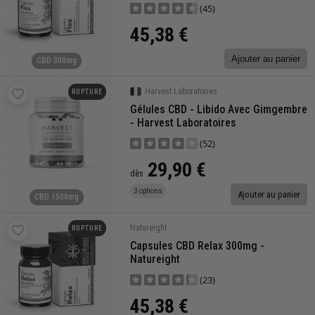
(45)
45,38 €
Ajouter au panier
CBD 300mg
Harvest Laboratoires
RUPTURE
Gélules CBD - Libido Avec Gimgembre
- Harvest Laboratoires
(52)
29,90 €
dès
3 options
Ajouter au panier
CBD 1500mg
Natureight
RUPTURE
Capsules CBD Relax 300mg -
Natureight
(23)
45,38 €