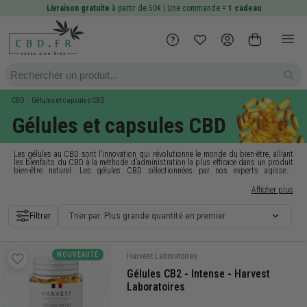
Livraison gratuite
à partir de 50€ | Une commande =
1 cadeau
CBD
Gélules et capsules CBD
Gélules et capsules CBD
Les gélules au
CBD
sont l’innovation qui révolutionne le monde du bien-être, alliant
les bienfaits du CBD à la méthode d’administration la plus efficace dans un produit
bien-être naturel. Les gélules CBD sélectionnées par nos experts agissent
rapidement et très efficacement grâce à des ingrédients 100 % bio et
européen. CBD.FR garantit que chaque gélule CBD est exempte d’effets secondaires
Afficher plus
indésirables et testées indépendamment. Elles sont efficaces pour profiter des
bienfaits du CBD en toute sécurité. Obtenez tous les avantages d’une
huile de CBD
de haute qualité sous une forme de gélule pratique avec CBD.FR ! Commandez dès
Filtrer
Trier par: Plus grande quantité en premier
aujourd’hui sur
CBD.FR
, envoie rapide et discret en 48 h !
NOUVEAUTÉ
Harvest Laboratoires
Gélules CB2 - Intense - Harvest
Laboratoires