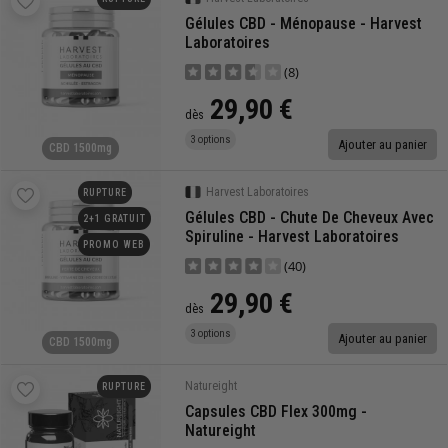
Gélules CBD - Ménopause - Harvest
Laboratoires
(8)
29,90 €
dès
3 options
Ajouter au panier
CBD 1500mg
Harvest Laboratoires
RUPTURE
Gélules CBD - Chute De Cheveux Avec
2+1 GRATUIT
Spiruline - Harvest Laboratoires
PROMO WEB
(40)
29,90 €
dès
3 options
Ajouter au panier
CBD 1500mg
Natureight
RUPTURE
Capsules CBD Flex 300mg -
Natureight