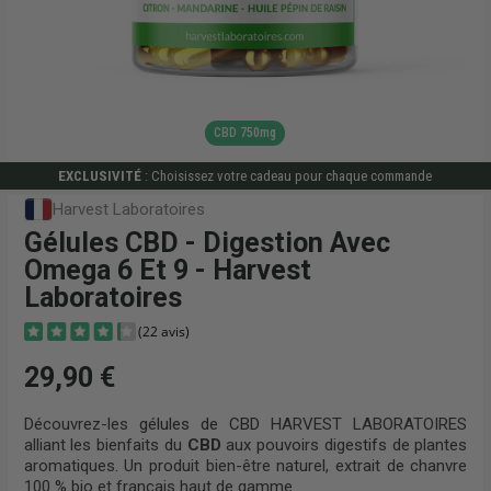
CBD 750mg
EXCLUSIVITÉ
: Choisissez votre cadeau pour chaque commande
Harvest Laboratoires
Gélules CBD - Digestion Avec
Omega 6 Et 9 - Harvest
Laboratoires
29,90 €
Découvrez-les
gélules de CBD
HARVEST LABORATOIRES
alliant les bienfaits du
CBD
aux pouvoirs digestifs de plantes
aromatiques. Un produit bien-être naturel, extrait de chanvre
(22 avis)
100 % bio et français haut de gamme.