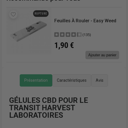
€/g
RUPTURE
Feuilles À Rouler - Easy Weed
(135)
1,90 €
Ajouter au panier
r
Présentation
Caractéristiques
Avis
GÉLULES CBD POUR LE
TRANSIT HARVEST
LABORATOIRES