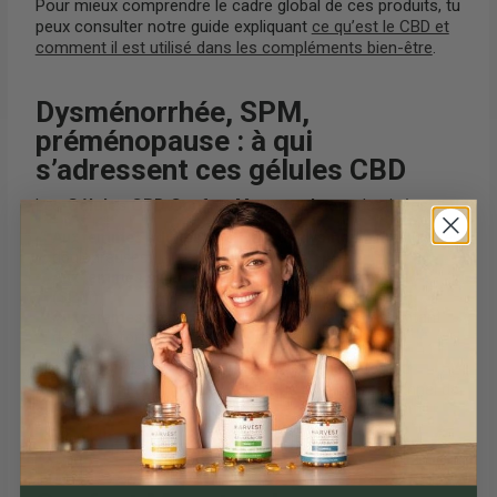
Pour mieux comprendre le cadre global de ces produits, tu
peux consulter notre guide expliquant
ce qu’est le CBD et
comment il est utilisé dans les compléments bien-être
.
Dysménorrhée, SPM,
préménopause : à qui
s’adressent ces gélules CBD
Les
Gélules CBD Confort Menstruel
sont destinées :
Aux femmes adultes souffrant de dysménorrhée
(règles
douloureuses).
Aux femmes sujettes au syndrome prémenstruel
(SPM)
.
Aux femmes en période de préménopause
ressentant
des inconforts cycliques.
Elles ne conviennent pas aux femmes enceintes ou
allaitantes, ni aux mineurs, sauf avis d’un professionnel de
santé.
Mode d’emploi des gélules CBD