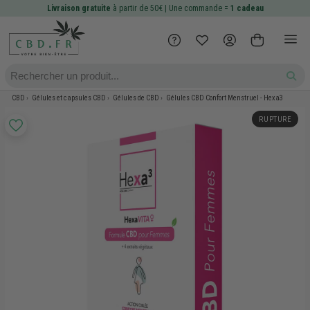
Livraison gratuite
à partir de 50€ | Une commande =
1 cadeau
CBD
Gélules et capsules CBD
Gélules de CBD
Gélules CBD Confort Menstruel - Hexa3
RUPTURE