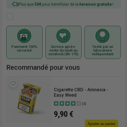
Plus que
50€
pour bénéficier de la
livraison gratuite
!
Paiement 100%
Service après-
Testé par un
sécurisé
vente du lundi au
laboratoire
vendredi (8h-17h)
indépendant
Recommandé pour vous
€/g
Cigarette CBD - Amnesia -
Easy Weed
(3)
9,90 €
Ajouter au panier
r