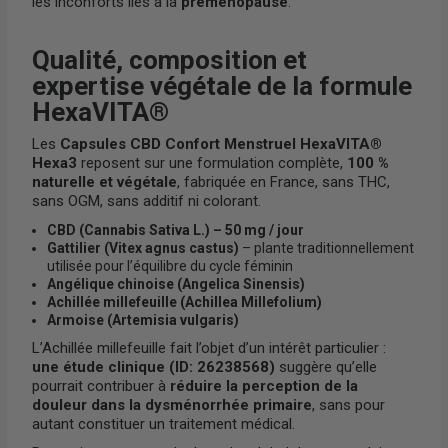
les inconforts liés à la
préménopause
.
Qualité, composition et
expertise végétale de la formule
HexaVITA®
Les
Capsules CBD Confort Menstruel HexaVITA®
Hexa3
reposent sur une formulation complète,
100 %
naturelle et végétale
, fabriquée en France, sans THC,
sans OGM, sans additif ni colorant.
CBD (Cannabis Sativa L.) – 50 mg / jour
Gattilier (Vitex agnus castus)
– plante traditionnellement
utilisée pour l’équilibre du cycle féminin
Angélique chinoise (Angelica Sinensis)
Achillée millefeuille (Achillea Millefolium)
Armoise (Artemisia vulgaris)
L’Achillée millefeuille fait l’objet d’un intérêt particulier :
une étude clinique (ID: 26238568)
suggère qu’elle
pourrait contribuer à
réduire la perception de la
douleur dans la dysménorrhée primaire
, sans pour
autant constituer un traitement médical.