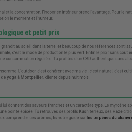
t la concentration, l'indoor en intérieur prend l'avantage. Pour le naturel
 selon le moment et l'humeur.
ologique et petit prix
e grandit au soleil, dans la terre, et beaucoup de nos références sont iss
le, c'est le mode de production le plus vert. Enfin le prix : sans coût én
 une consommation régulière. Tu profites d'un CBD authentique sans alou
consomme. L'outdoor, c'est cohérent avec ma vie : c'est naturel, c'est cult
 de yoga à Montpellier
, cliente depuis huit mois.
i lui donnent des saveurs franches et un caractère typé. Le myrcène a
une pointe épicée. Tu retrouves des profils
Kush
terreux, des
Haze
citr
eux comprendre ces arômes, lis notre guide sur
les terpènes du chanvr