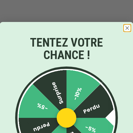
TENTEZ VOTRE
CHANCE !
Surprise
-10%
naturels, j'ai eu l'occasion d'essayer de
 CBD cultivé en extérieur (outdoor) occupe une place
-5%
Perdu
a richesse de l'expérience
qu'il offre. Les fleurs ont un
Perdu
-5%
ormes que leurs cousines indoor, mais elles dégagent