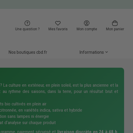
Une question ?
Mes favoris
Mon compte
Mon panier
Nos boutiques cbd.fr
Informations
 La culture en extérieur, en plein soleil, est la plus ancienne et la
 au rythme des saisons, dans la terre, pour un résultat brut et
s bio cultivés en plein air
itronnée, en variétés indica, sativa et hybride
tion sans lampes ni énergie
cat d'analyse sur chaque produit
u gramme, paiement sécurisé et
livraison discrète en 24 à 48 h
.