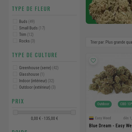
TYPE DE FLEUR
Buds
(49)
Small Buds
(17)
Trim
(12)
Rocks
(3)
Trier par: Plus grande qu
TYPE DE CULTURE
Greenhouse (serre)
(42)
Glasshouse
(1)
Indoor (intérieur)
(32)
Outdoor (extérieur)
(3)
PRIX
Outdoor
CBD 13
dès 1
Easy Weed
0,00 € - 135,00 €
Blue Dream - Easy W