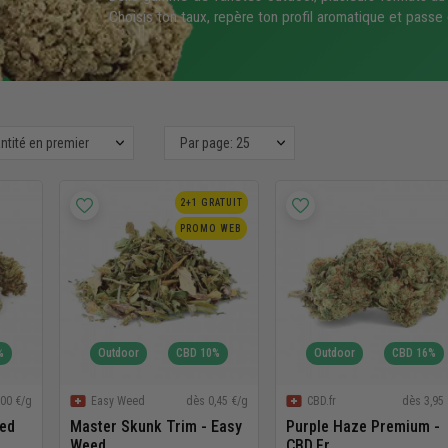
Choisis ton taux, repère ton profil aromatique et pass
antité en premier
Par page: 25
2+1 GRATUIT
PROMO WEB
%
Outdoor
CBD 10%
Outdoor
CBD 16%
,00 €/g
dès 0,45 €/g
dès 3,95
Easy Weed
CBD.fr
eed
Master Skunk Trim - Easy
Purple Haze Premium -
Weed
CBD.fr