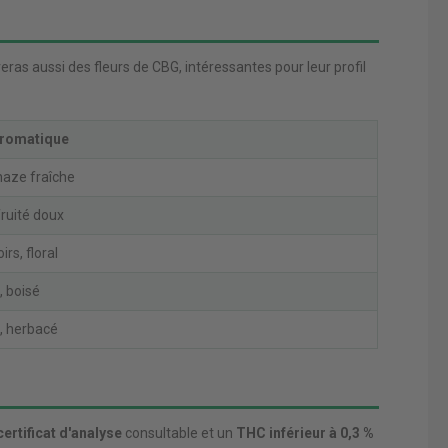
eras aussi des fleurs de CBG, intéressantes pour leur profil
aromatique
 haze fraîche
fruité doux
irs, floral
, boisé
, herbacé
certificat d'analyse
consultable et un
THC inférieur à 0,3 %