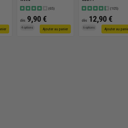
(65)
(105)
9,90 €
12,90 €
dès
dès
4 options
6 options
anier
Ajouter au panier
Ajouter au pani