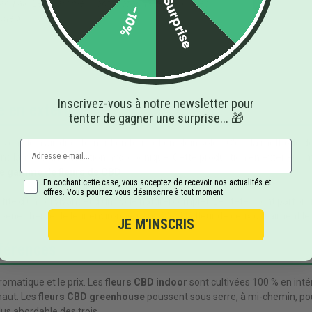
Surprise
grand air. Leurs arômes sont profonds, terreux, avec
-10%
ndeur.
Inscrivez-vous à notre newsletter pour
e en extérieur ?
tenter de gagner une surprise... 🎁
 en plein air, directement en terre et en plein soleil. C'est la méthode de 
ans lampes ni installation hydroponique. Cette production en extérieur, 
re gamme de fleurs de CBD
.
En cochant cette case, vous acceptez de recevoir nos actualités et
offres. Vous pourrez vous désinscrire à tout moment.
ofite d'un sol vivant et d'un cycle naturel complet. Les têtes sont parfoi
rpènes hérité de leur environnement. C'est la fleur de ceux qui aiment le 
JE M'INSCRIS
fférences
aromatique et le prix. Les
fleurs CBD indoor
sont cultivées 100 % en inté
 haut. Les
fleurs CBD greenhouse
poussent sous serre, à mi-chemin, po
plus abordable des trois.