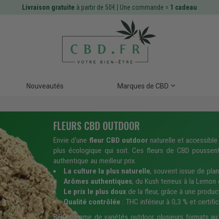
Livraison gratuite
à partir de 50€ | Une commande =
1 cadeau
Nouveautés
Marques de CBD
FLEURS CBD OUTDOOR
Envie d'une
fleur CBD outdoor
naturelle et accessible ?
plus écologique qui soit. Ces fleurs de CBD poussent
authentique au meilleur prix.
La culture la plus naturelle
, souvent issue de plant
Arômes authentiques
, du Kush terreux à la Lemon c
Le prix le plus doux
de la fleur, grâce à une produc
Qualité contrôlée
: THC inférieur à 0,3 % et certifi
Belle gamme de variétés outdoor, plusieurs formats a