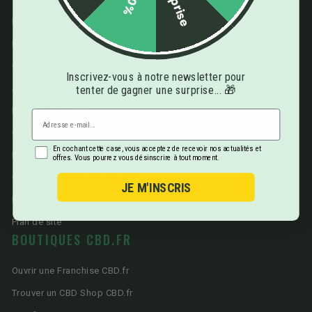
Surprise
-10%
Livraison de CBD
Mentions légales
Conditions d'utilisation
Inscrivez-vous à notre newsletter pour
A propos de CBD.fr
tenter de gagner une surprise... 🎁
Paiement sécurisé
Contacter CBD.fr
En cochant cette case, vous acceptez de recevoir nos actualités et
Protection des données personnelles
offres. Vous pourrez vous désinscrire à tout moment.
Garantie de Satisfaction client
JE M'INSCRIS
Mon compte - CBD.fr
Plan de site
BOUTIQUES CBD.FR
Ouvrir une Franchise CBD.fr
Trouver un CBD Shop CBD.fr