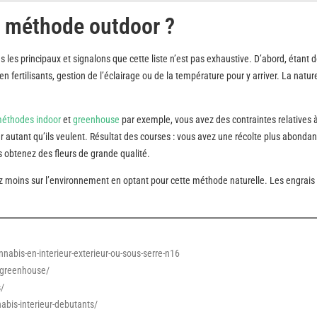
a méthode outdoor ?
es principaux et signalons que cette liste n’est pas exhaustive. D’abord, étant 
en fertilisants, gestion de l’éclairage ou de la température pour y arriver. La nature
éthodes indoor
et
greenhouse
par exemple, vous avez des contraintes relatives à
er autant qu’ils veulent. Résultat des courses : vous avez une récolte plus abondan
ous obtenez des fleurs de grande qualité.
 moins sur l’environnement en optant pour cette méthode naturelle. Les engrais 
nabis-en-interieur-exterieur-ou-sous-serre-n16
s-greenhouse/
s/
abis-interieur-debutants/