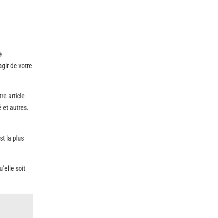
e
agir de votre
re article
é et autres.
st la plus
’elle soit