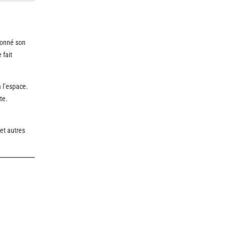
donné son
 fait
 l’espace.
te.
et autres