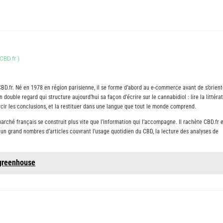
CBD.fr
)
CBD.fr. Né en 1978 en région parisienne, il se forme d’abord au e-commerce avant de s’orient
 double regard qui structure aujourd’hui sa façon d’écrire sur le cannabidiol : lire la littéra
durcir les conclusions, et la restituer dans une langue que tout le monde comprend.
arché français se construit plus vite que l’information qui l’accompagne. Il rachète CBD.fr 
ié un grand nombres d’articles couvrant l’usage quotidien du CBD, la lecture des analyses de
 greenhouse