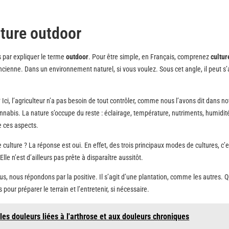
ture outdoor
par expliquer le terme
outdoor
. Pour être simple, en Français, comprenez
cultur
l’ancienne. Dans un environnement naturel, si vous voulez. Sous cet angle, il peut s’
.
? Ici, l’agriculteur n’a pas besoin de tout contrôler, comme nous l’avons dit dans not
 cannabis. La nature s’occupe du reste : éclairage, température, nutriments, humidit
de ces aspects.
culture ? La réponse est oui. En effet, des trois principaux modes de cultures, c’e
lle n’est d’ailleurs pas prête à disparaître aussitôt.
lus, nous répondons par la positive. Il s’agit d’une plantation, comme les autres. Qu
pour préparer le terrain et l’entretenir, si nécessaire.
 les douleurs liées à l'arthrose et aux douleurs chroniques