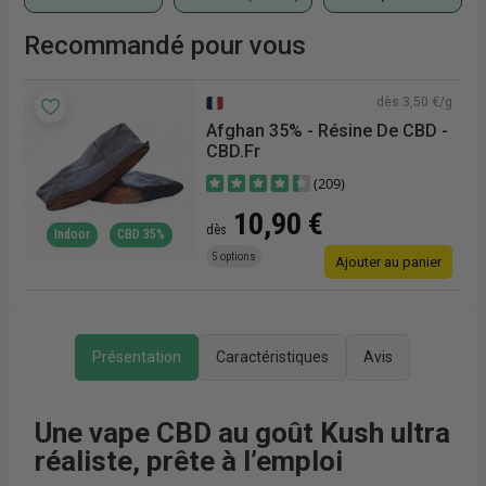
Recommandé pour vous
€/g
dès 3,50 €/g
Afghan 35% - Résine De CBD -
CBD.fr
(209)
10,90 €
dès
Indoor
CBD 35%
5 options
r
Ajouter au panier
Présentation
Caractéristiques
Avis
Une vape CBD au goût Kush ultra
réaliste, prête à l’emploi