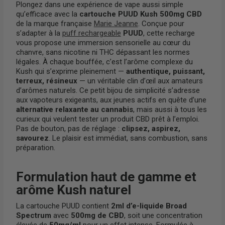
Plongez dans une expérience de vape aussi simple
qu’efficace avec la
cartouche PUUD Kush 500mg CBD
de la marque française
Marie Jeanne
. Conçue pour
s’adapter à la
puff rechargeable
PUUD
, cette recharge
vous propose une immersion sensorielle au cœur du
chanvre, sans nicotine ni THC dépassant les normes
légales. À chaque bouffée, c’est l’arôme complexe du
Kush qui s’exprime pleinement —
authentique, puissant,
terreux, résineux
— un véritable clin d’œil aux amateurs
d’arômes naturels. Ce petit bijou de simplicité s’adresse
aux vapoteurs exigeants, aux jeunes actifs en quête d’une
alternative relaxante au cannabis
, mais aussi à tous les
curieux qui veulent tester un produit CBD prêt à l’emploi.
Pas de bouton, pas de réglage :
clipsez, aspirez,
savourez
. Le plaisir est immédiat, sans combustion, sans
préparation.
Formulation haut de gamme et
arôme Kush naturel
La cartouche PUUD contient
2ml d’e-liquide Broad
Spectrum
avec
500mg de CBD
, soit une concentration
élevée de
50mg/ml
pour un effet intense. Formulée à