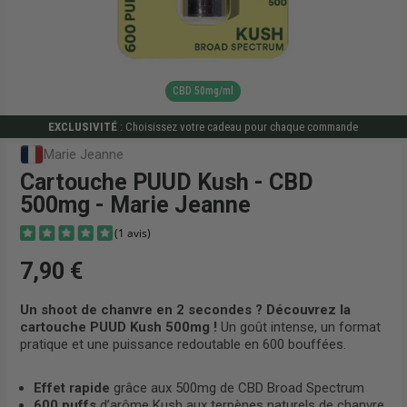
CBD 50mg/ml
EXCLUSIVITÉ
: Choisissez votre cadeau pour chaque commande
Marie Jeanne
Cartouche PUUD Kush - CBD
500mg - Marie Jeanne
7,90 €
Un shoot de chanvre en 2 secondes ? Découvrez la
cartouche PUUD Kush 500mg !
Un goût intense, un format
pratique et une puissance redoutable en 600 bouffées.
(1 avis)
Effet rapide
grâce aux 500mg de CBD Broad Spectrum
600 puffs
d’arôme Kush aux terpènes naturels de chanvre