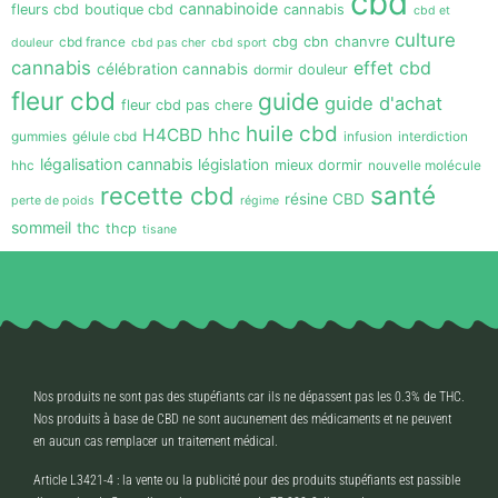
cbd
cannabinoide
fleurs cbd
boutique cbd
cannabis
cbd et
culture
cbd france
cbg
cbn
chanvre
douleur
cbd pas cher
cbd sport
cannabis
effet cbd
célébration cannabis
dormir
douleur
fleur cbd
guide
guide d'achat
fleur cbd pas chere
huile cbd
hhc
H4CBD
gummies
gélule cbd
infusion
interdiction
légalisation cannabis
législation
hhc
mieux dormir
nouvelle molécule
santé
recette cbd
résine CBD
perte de poids
régime
sommeil
thc
thcp
tisane
Nos produits ne sont pas des stupéfiants car ils ne dépassent pas les 0.3% de THC.
Nos produits à base de CBD ne sont aucunement des médicaments et ne peuvent
en aucun cas remplacer un traitement médical.
Article L3421-4 : la vente ou la publicité pour des produits stupéfiants est passible