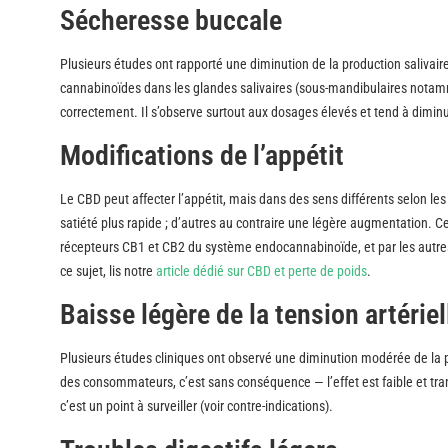
Sécheresse buccale
Plusieurs études ont rapporté une diminution de la production saliva
cannabinoïdes dans les glandes salivaires (sous-mandibulaires notamme
correctement. Il s’observe surtout aux dosages élevés et tend à dimi
Modifications de l’appétit
Le CBD peut affecter l’appétit, mais dans des sens différents selon le
satiété plus rapide ; d’autres au contraire une légère augmentation. Ce
récepteurs CB1 et CB2 du système endocannabinoïde, et par les autres
ce sujet, lis notre
article dédié sur CBD et perte de poids
.
Baisse légère de la tension artériel
Plusieurs études cliniques ont observé une diminution modérée de la pr
des consommateurs, c’est sans conséquence — l’effet est faible et tra
c’est un point à surveiller (voir contre-indications).