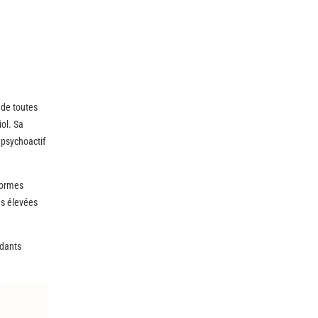
 de toutes
ol. Sa
 psychoactif
formes
ès élevées
ndants