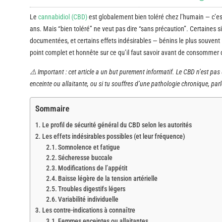
Le
cannabidiol (CBD)
est globalement bien toléré chez l’humain — c’est
ans. Mais “bien toléré” ne veut pas dire “sans précaution”. Certaines 
documentées, et certains effets indésirables — bénins le plus souvent — 
point complet et honnête sur ce qu’il faut savoir avant de consommer
⚠️ Important : cet article a un but purement informatif. Le CBD n’est pas
enceinte ou allaitante, ou si tu souffres d’une pathologie chronique, p
Sommaire
Le profil de sécurité général du CBD selon les autorités
Les effets indésirables possibles (et leur fréquence)
Somnolence et fatigue
Sécheresse buccale
Modifications de l’appétit
Baisse légère de la tension artérielle
Troubles digestifs légers
Variabilité individuelle
Les contre-indications à connaître
Femmes enceintes ou allaitantes