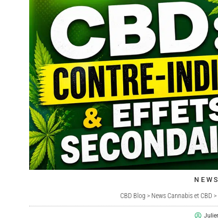
NEWS
CBD Blog
>
News Cannabis et CBD
Juli