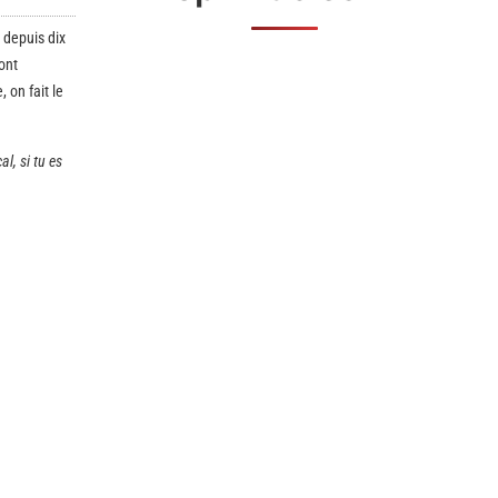
 depuis dix
ont
 on fait le
l, si tu es