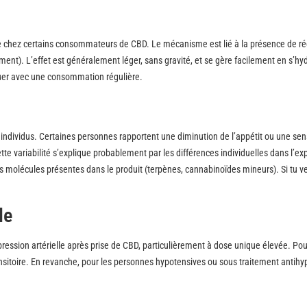
ire chez certains consommateurs de CBD. Le mécanisme est lié à la présence de r
nt). L’effet est généralement léger, sans gravité, et se gère facilement en s’hy
nuer avec une consommation régulière.
s individus. Certaines personnes rapportent une diminution de l’appétit ou une se
tte variabilité s’explique probablement par les différences individuelles dans l’ex
 molécules présentes dans le produit (terpènes, cannabinoïdes mineurs). Si tu v
le
ession artérielle après prise de CBD, particulièrement à dose unique élevée. Pou
nsitoire. En revanche, pour les personnes hypotensives ou sous traitement antihy