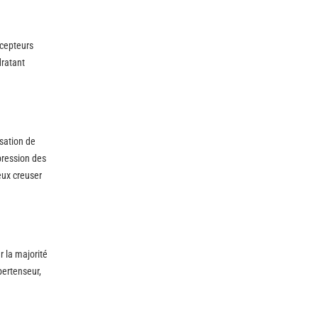
écepteurs
dratant
nsation de
pression des
eux creuser
r la majorité
pertenseur,