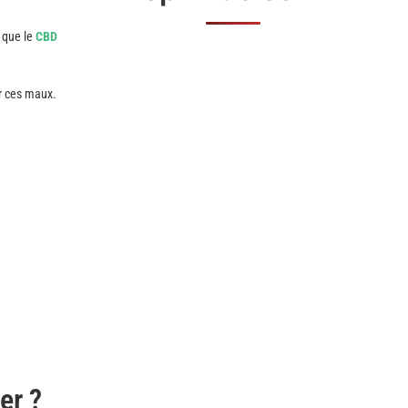
s que le
CBD
er ces maux.
er ?