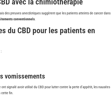
CBD avec la chimiothérapie
is des preuves anecdotiques suggèrent que les patients atteints de cancer dans 
raitements conventionnels
.
es du CBD pour les patients en
 :
des vomissements
nt signalé avoir utilisé du CBD pour lutter contre la perte d’appétit, les nausées 
cette fin.