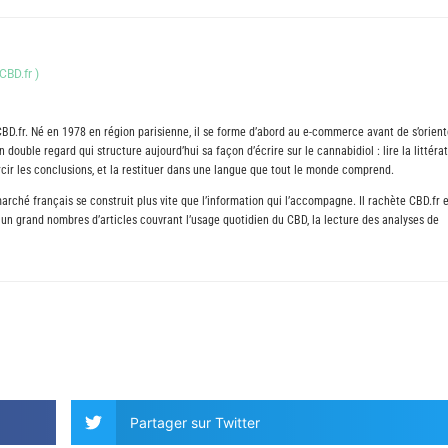
CBD.fr
)
CBD.fr. Né en 1978 en région parisienne, il se forme d’abord au e-commerce avant de s’orient
 double regard qui structure aujourd’hui sa façon d’écrire sur le cannabidiol : lire la littéra
durcir les conclusions, et la restituer dans une langue que tout le monde comprend.
arché français se construit plus vite que l’information qui l’accompagne. Il rachète CBD.fr 
ié un grand nombres d’articles couvrant l’usage quotidien du CBD, la lecture des analyses de
Partager sur Twitter