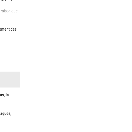
 raison que
agement des
ts, la
iaques,