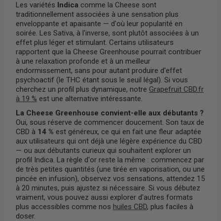
Les variétés
Indica
comme la Cheese sont
traditionnellement associées à une sensation plus
enveloppante et apaisante — d'où leur popularité en
soirée. Les Sativa, à l'inverse, sont plutôt associées à un
effet plus léger et stimulant. Certains utilisateurs
rapportent que la Cheese Greenhouse pourrait contribuer
à une relaxation profonde et à un meilleur
endormissement, sans pour autant produire d'effet
psychoactif (le THC étant sous le seuil légal). Si vous
cherchez un profil plus dynamique, notre
Grapefruit CBD.fr
à 19 %
est une alternative intéressante.
La Cheese Greenhouse convient-elle aux débutants ?
Oui, sous réserve de commencer doucement. Son taux de
CBD à
14 %
est généreux, ce qui en fait une fleur adaptée
aux utilisateurs qui ont déjà une légère expérience du CBD
— ou aux débutants curieux qui souhaitent explorer un
profil Indica. La règle d'or reste la même : commencez par
de très petites quantités (une tirée en vaporisation, ou une
pincée en infusion), observez vos sensations, attendez 15
à 20 minutes, puis ajustez si nécessaire. Si vous débutez
vraiment, vous pouvez aussi explorer d'autres formats
plus accessibles comme nos
huiles CBD
, plus faciles à
doser.