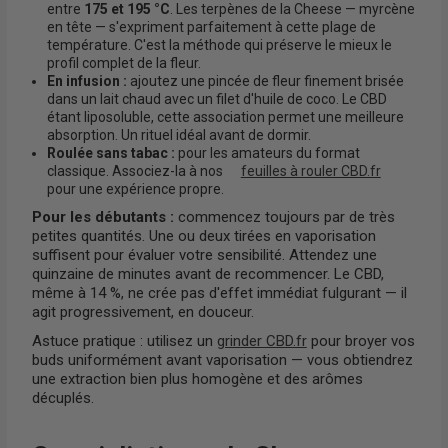
entre
175 et 195 °C
. Les terpènes de la Cheese — myrcène
en tête — s'expriment parfaitement à cette plage de
température. C'est la méthode qui préserve le mieux le
profil complet de la fleur.
En infusion :
ajoutez une pincée de fleur finement brisée
dans un lait chaud avec un filet d'huile de coco. Le CBD
étant liposoluble, cette association permet une meilleure
absorption. Un rituel idéal avant de dormir.
Roulée sans tabac :
pour les amateurs du format
classique. Associez-la à nos
feuilles à rouler CBD.fr
pour une expérience propre.
Pour les débutants :
commencez toujours par de très
petites quantités. Une ou deux tirées en vaporisation
suffisent pour évaluer votre sensibilité. Attendez une
quinzaine de minutes avant de recommencer. Le CBD,
même à 14 %, ne crée pas d'effet immédiat fulgurant — il
agit progressivement, en douceur.
Astuce pratique : utilisez un
grinder CBD.fr
pour broyer vos
buds uniformément avant vaporisation — vous obtiendrez
une extraction bien plus homogène et des arômes
décuplés.