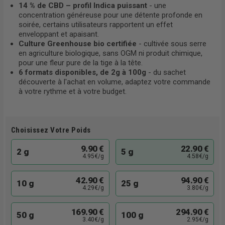
14 % de CBD – profil Indica puissant
- une
concentration généreuse pour une détente profonde en
soirée, certains utilisateurs rapportent un effet
enveloppant et apaisant.
Culture Greenhouse bio certifiée
- cultivée sous serre
en agriculture biologique, sans OGM ni produit chimique,
pour une fleur pure de la tige à la tête.
6 formats disponibles, de 2g à 100g
- du sachet
découverte à l'achat en volume, adaptez votre commande
à votre rythme et à votre budget.
Choisissez Votre Poids
9.90 €
22.90 €
2 g
5 g
4.95€/g
4.58€/g
42.90 €
94.90 €
10 g
25 g
4.29€/g
3.80€/g
169.90 €
294.90 €
50 g
100 g
3.40€/g
2.95€/g