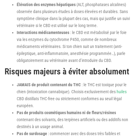
Élévation des enzymes hépatiques
(ALT, phosphatases alcalines)
observée dans plusieurs études à doses élevées et durables. Sans
symptôme clinique dans la plupart des cas, mais qui justifie un suivi
vétérinaire si le CBD est utilisé sur le long terme.
Interactions médicamenteuses
: le CBD est métabolisé par le foie
via les enzymes du cytochrome P450, comme de nombreux
médicaments vétérinaires. Si ton chien suit un traitement (anti-
épileptique, anti-inflammatoire, anesthésie programmée…), parle
obligatoirement au vétérinaire avant d’introduire du CBD.
Risques majeurs à éviter absolument
JAMAIS de produit contenant du THC
: le THC est toxique pour le
chien (intoxication cannabique). Choisis exclusivement des
huiles
CBD distillats THC-free ou strictement conformes au seuil légal
européen.
Pas de produits cosmétiques humains ni de fleurs/résines
contenant des solvants, des terpènes artificiels ou des additifs non
destinés à un usage animal.
Pas de surdosage
: commencer avec des doses très faibles et