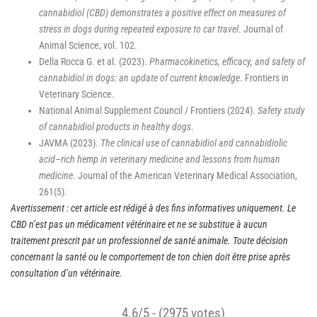
cannabidiol (CBD) demonstrates a positive effect on measures of
stress in dogs during repeated exposure to car travel
. Journal of
Animal Science, vol. 102.
Della Rocca G. et al. (2023).
Pharmacokinetics, efficacy, and safety of
cannabidiol in dogs: an update of current knowledge
. Frontiers in
Veterinary Science.
National Animal Supplement Council / Frontiers (2024).
Safety study
of cannabidiol products in healthy dogs
.
JAVMA (2023).
The clinical use of cannabidiol and cannabidiolic
acid–rich hemp in veterinary medicine and lessons from human
medicine
. Journal of the American Veterinary Medical Association,
261(5).
Avertissement : cet article est rédigé à des fins informatives uniquement. Le
CBD n’est pas un médicament vétérinaire et ne se substitue à aucun
traitement prescrit par un professionnel de santé animale. Toute décision
concernant la santé ou le comportement de ton chien doit être prise après
consultation d’un vétérinaire.
4.6/5 - (2975 votes)