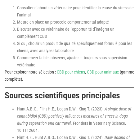
Consulter d’abord un vétérinaire pour identifier la cause du stress de
l’animal
Mettre en place un protocole comportemental adapté
Discuter avec ce vétérinaire de l’opportunité d’intégrer un
complément CBD
Si oui, choisir un produit de qualité spécifiquement formulé pour les
chiens, avec analyses laboratoire
Commencer faible, observer, ajuster — toujours sous supervision
vétérinaire
Pour explorer notre sélection :
CBD pour chiens
,
CBD pour animaux
(gamme
complète).
Sources scientifiques principales
Hunt A.B.G., Flint H.E., Logan D.W., King T. (2023).
A single dose of
cannabidiol (CBD) positively influences measures of stress in dogs
during separation and car travel
. Frontiers in Veterinary Science,
10:1112604.
Flint H.E., Hunt A.B.G., Logan D.W., King T. (2024).
Daily dosing of