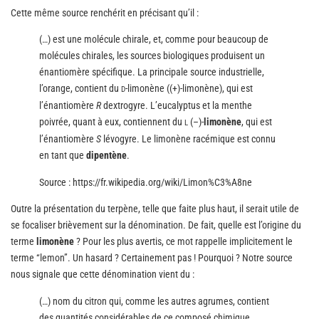
Cette même source renchérit en précisant qu’il :
(…) est une molécule chirale, et, comme pour beaucoup de
molécules chirales, les sources biologiques produisent un
énantiomère spécifique. La principale source industrielle,
l’orange, contient du
-limonène ((+)-limonène), qui est
D
l’énantiomère
R
dextrogyre. L’eucalyptus et la menthe
poivrée, quant à eux, contiennent du
(–)-
limonène
, qui est
L
l’énantiomère
S
lévogyre. Le limonène racémique est connu
en tant que
dipentène
.
Source : https://fr.wikipedia.org/wiki/Limon%C3%A8ne
Outre la présentation du terpène, telle que faite plus haut, il serait utile de
se focaliser brièvement sur la dénomination. De fait, quelle est l’origine du
terme
limonène
? Pour les plus avertis, ce mot rappelle implicitement le
terme “lemon”. Un hasard ? Certainement pas ! Pourquoi ? Notre source
nous signale que cette dénomination vient du :
(…) nom du citron qui, comme les autres agrumes, contient
des quantités considérables de ce composé chimique,