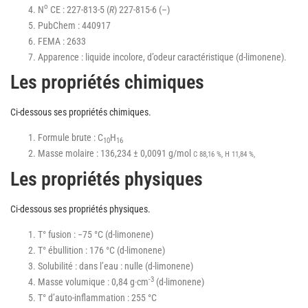
o
N
CE : 227-813-5 (
R
) 227-815-6 (–)
PubChem : 440917
FEMA : 2633
Apparence : liquide incolore, d’odeur caractéristique (d-limonene).
Les propriétés chimiques
Ci-dessous ses propriétés chimiques.
Formule brute : C
H
10
16
Masse molaire : 136,234 ± 0,0091 g/mol
C 88,16 %, H 11,84 %,
Les propriétés physiques
Ci-dessous ses propriétés physiques.
T° fusion : −75 °C (d-limonene)
T° ébullition : 176 °C (d-limonene)
Solubilité : dans l’eau : nulle (d-limonene)
-3
Masse volumique : 0,84 g·cm
(d-limonene)
T° d’auto-inflammation : 255 °C