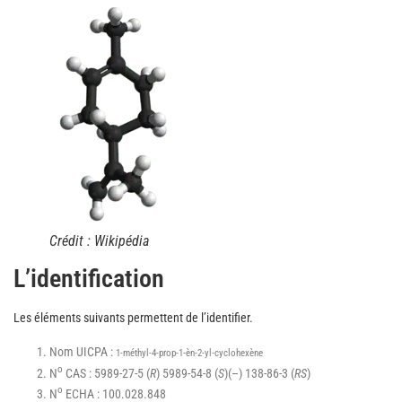
Crédit : Wikipédia
L’identification
Les éléments suivants permettent de l’identifier.
Nom UICPA :
1-méthyl-4-prop-1-èn-2-yl-cyclohexène
o
N
CAS : 5989-27-5 (
R
) 5989-54-8 (
S
)(–) 138-86-3 (
RS
)
o
N
ECHA : 100.028.848