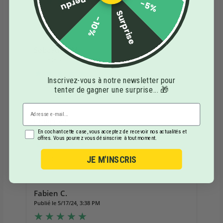
Perdu
-5%
Surprise
Très pratique
-10%
Sebastien M.
Publié le 8/1/24, 10:40 AM
Inscrivez-vous à notre newsletter pour
très pratique
tenter de gagner une surprise... 🎁
Philippe L.
Publié le 5/18/24, 1:56 AM
En cochant cette case, vous acceptez de recevoir nos actualités et
offres. Vous pourrez vous désinscrire à tout moment.
Très pratique
JE M'INSCRIS
Fabien C.
Publié le 5/17/24, 3:38 PM