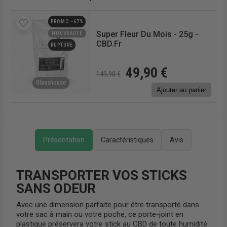
€/g
PROMO -67%
r
Super Fleur Du Mois - 25g -
NOUVEAUTÉ
CBD.fr
RUPTURE
49,90 €
149,90 €
Glasshouse
Ajouter au panier
r
Présentation
Caractéristiques
Avis
TRANSPORTER VOS STICKS
SANS ODEUR
Avec une dimension parfaite pour être transporté dans
votre sac à main ou votre poche, ce porte-joint en
plastique préservera votre stick
au CBD
de toute humidité