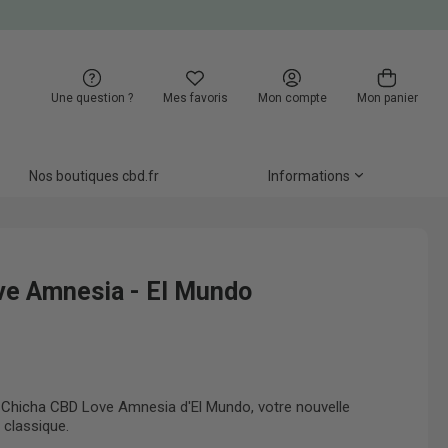
Une question ?
Mes favoris
Mon compte
Mon panier
Nos boutiques cbd.fr
Informations
ve Amnesia - El Mundo
e
Chicha CBD
Love Amnesia d'El Mundo, votre nouvelle
 classique.