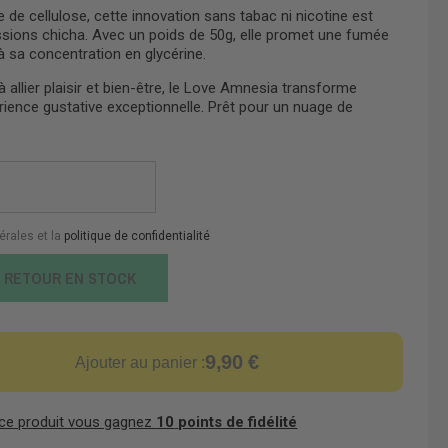
 de cellulose, cette innovation sans tabac ni nicotine est
ssions chicha. Avec un poids de 50g, elle promet une fumée
 sa concentration en glycérine.
 allier plaisir et bien-être, le Love Amnesia transforme
ience gustative exceptionnelle. Prêt pour un nuage de
érales et la
politique de confidentialité
E RETOUR EN STOCK
9,90 €
Ajouter au panier :
 ce produit vous gagnez
10
points de fidélité