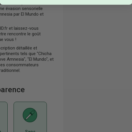
ha sans compromis. Entre
'une évasion sensorielle
Amnesia par El Mundo et
.fr et laissez-vous
être rencontre le goût
ue vous !
ription détaillée et
pertinents tels que "Chicha
Love Amnesia", "El Mundo", et
er les consommateurs
aditionnel.
sparence
n
Sans