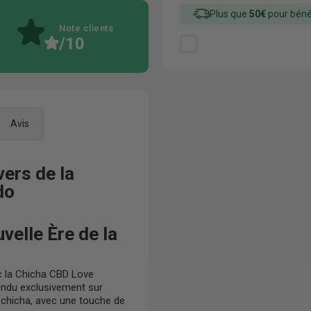
Plus que
50€
pour bénéf
Note clients
/10
Avis
ers de la
do
elle Ère de la
ec la Chicha CBD Love
vendu exclusivement sur
 la chicha, avec une touche de