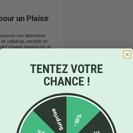
our un Plaisir
propose une alternative
e cellulose, enrichie en
rmant chaque session en un
TENTEZ VOTRE
oment de
CHANCE !
implicité déconcertante. Il
e laisser la magie opérer. Que
à des nuages épais et
Surprise
-10%
mnesia