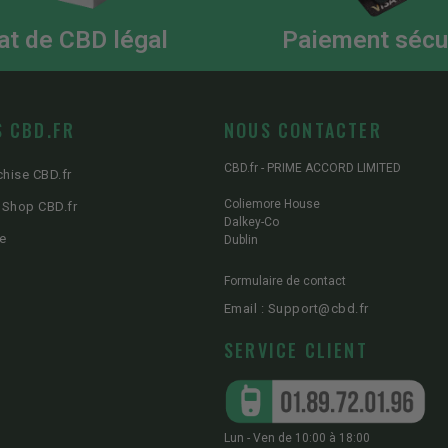
at de CBD légal
Paiement sécu
 CBD.FR
NOUS CONTACTER
CBD.fr - PRIME ACCORD LIMITED
chise CBD.fr
Coliemore House
 Shop CBD.fr
Dalkey-Co
e
Dublin
Formulaire de contact
Email : Support@cbd.fr
SERVICE CLIENT
Lun - Ven de 10:00 à 18:00