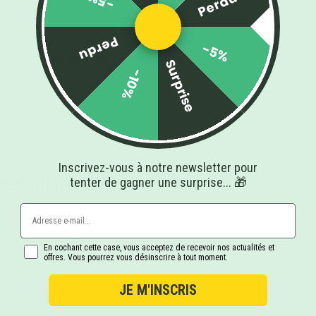
-5%
Perdu
ia assure une production de
Perdu
e est une invitation à
-5%
ion de douceur incomparable.
Surprise
-10%
esia se positionne comme un
inconvénients associés au
ité supérieure.
Inscrivez-vous à notre newsletter pour
tre Chicha CBD
tenter de gagner une surprise... 🎁
élanger votre substitut de
ment la feuille de cellulose.
En cochant cette case, vous acceptez de recevoir nos actualités et
 aromatique, pour des
offres. Vous pourrez vous désinscrire à tout moment.
JE M'INSCRIS