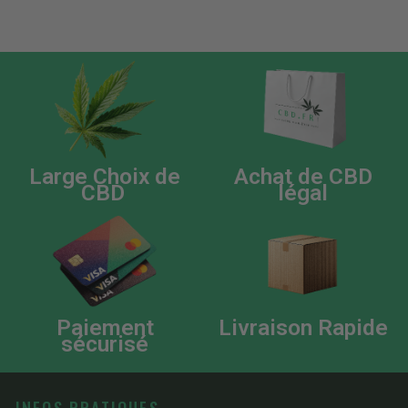
Large Choix de
Achat de CBD
CBD
légal
Paiement
Livraison Rapide
sécurisé
INFOS PRATIQUES