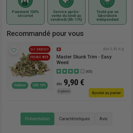
Paiement 100%
Service après-
Testé par un
sécurisé
vente du lundi au
laboratoire
vendredi (8h-17h)
indépendant
Recommandé pour vous
dès 0,45 €/g
2+1 GRATUIT
Master Skunk Trim - Easy
PROMO WEB
Weed
(65)
9,90 €
dès
Outdoor
CBD 10%
r
4 options
Ajouter au panier
Présentation
Caractéristiques
Avis