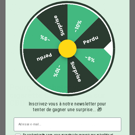
(voiture en été, exposition solaire directe) peut altérer
significativement le profil gustatif. Une fois ouvert,
refermez le paquet soigneusement.
Surprise
-10%
Ce produit est
réservé aux adultes de plus de 18 ans
.
Déconseillé aux femmes enceintes ou allaitantes. Ne pas
conduire dans les 2 à 4 heures suivant l'usage par
-5%
Perdu
précaution. Tenir hors de portée des enfants. En cas de
traitement médical, consultez un professionnel de santé
avant consommation. La combustion n'est jamais la
Perdu
-5%
méthode d'inhalation la plus douce — si vous avez des
Surprise
sensibilités respiratoires, privilégiez la vaporisation ou
-10%
d'autres formes de consommation du CBD.
Pourquoi acheter votre
cigarette CBD Amnesia sur
CBD.fr
Inscrivez-vous à notre newsletter pour
tenter de gagner une surprise... 🎁
CBD.fr sélectionne Easy Weed pour la constance de leur
qualité et la transparence de leurs analyses. La Cigarette
CBD Amnesia suit les mêmes standards que l'ensemble
de la gamme Easy Weed : lot traçable, analyse laboratoire
En cochant cette case, vous acceptez de recevoir nos actualités et