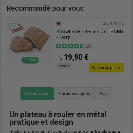
Recommandé pour vous
€/g
dès 5,75 €/g
r
Strawberry - Résine De THCBD
- Ivory
(21)
19,90 €
dès
CBD 50%
5 options
r
Ajouter au panier
Présentation
Caractéristiques
Avis
Un plateau à rouler en métal
pratique et design
Roulez proprement et avec style grâce à notre
plateau à