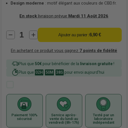
Design moderne
: motif élégant aux couleurs de CBD.fr.
En stock
livraison prévue
Mardi 11 Août 2026
Ajouter au panier :
6,90 €
En achetant ce produit vous gagnez
7
points de fidélité
Plus que
50€
pour bénéficier de la
livraison gratuite
!
Plus que
02H
50M
38S
pour envoi aujourd'hui
Paiement 100%
Service après-
Testé par un
sécurisé
vente du lundi au
laboratoire
vendredi (8h-17h)
indépendant