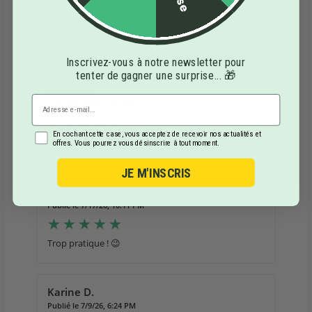
Contrôle & qualité
Trier par
date décroissante
Inscrivez-vous à notre newsletter pour
tenter de gagner une surprise... 🎁
Samuel P.
Publié le 8/2/26, 1:52 PM
En cochant cette case, vous acceptez de recevoir nos actualités et
Design et leget
offres. Vous pourrez vous désinscrire à tout moment.
JE M'INSCRIS
Nathalie D.
Publié le 7/17/26, 10:11 PM
Trop pratique ! 😉
Karine D.
Publié le 7/9/26, 6:24 PM