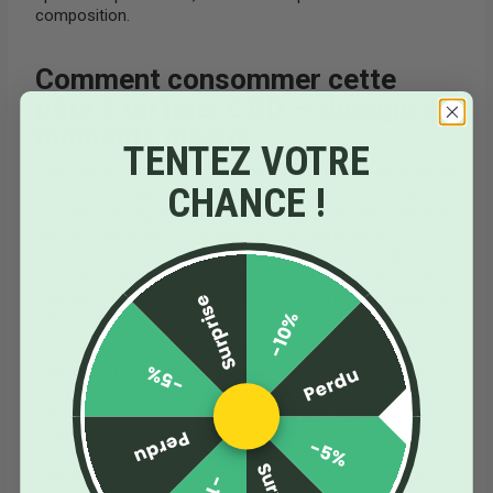
composition.
Comment consommer cette
pâte à tartiner CBD — dosage et
moments idéaux
TENTEZ VOTRE
Une portion raisonnable est estimée à une à deux cuillères
CHANCE !
à café, soit environ 10 à 20 mg de CBD par prise (le pot
contient 100 mg au total). Commencez par une cuillère à
café si vous êtes novice avec le CBD alimentaire —
observez votre ressenti sur 1 à 2 heures avant d'ajuster.
La recommandation générale ne dépasse pas 50 mg de
CBD par jour selon les autorités européennes de sécurité
Surprise
-10%
alimentaire.
Les moments les plus adaptés : le matin sur une tartine
-5%
pour démarrer la journée avec douceur, au goûter pour
Perdu
une pause gourmande de milieu d'après-midi, ou en soirée
à la cuillère comme petite douceur avant de passer en
mode repos. Elle se marie naturellement avec le café, le
Perdu
-5%
thé et les infusions CBD — pourquoi ne pas associer une
tisane de notre
sélection d'infusions CBD
à une tartine