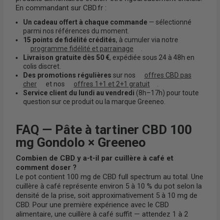
En commandant sur CBD.fr :
Un cadeau offert à chaque commande
— sélectionné
parmi nos références du moment.
15 points de fidélité crédités
, à cumuler via notre
programme fidélité et parrainage
.
Livraison gratuite dès 50 €
, expédiée sous 24 à 48h en
colis discret.
Des promotions régulières
sur nos
offres CBD pas
cher
et nos
offres 1+1 et 2+1 gratuit
.
Service client du lundi au vendredi
(8h–17h) pour toute
question sur ce produit ou la marque Greeneo.
FAQ — Pâte à tartiner CBD 100
mg Gondolo × Greeneo
Combien de CBD y a-t-il par cuillère à café et
comment doser ?
Le pot contient 100 mg de CBD full spectrum au total. Une
cuillère à café représente environ 5 à 10 % du pot selon la
densité de la prise, soit approximativement 5 à 10 mg de
CBD. Pour une première expérience avec le CBD
alimentaire, une cuillère à café suffit — attendez 1 à 2