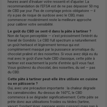
heures avant d'évaluer votre ressenti et d'ajuster. La
recommandation de l'EFSA est de ne pas dépasser 50 mg
de CBD par jour. Pas de comptage précis obligatoire — il
n'y a pas de risque de surdose avec le CBD, mais
commencer modérément reste la meilleure approche
pour calibrer votre sensibilité.
Le goût du CBD se sent-il dans la pâte à tartiner ?
Non de façon perceptible — c'est précisément l'intérêt du
travail de Gondolo. Le CBD full spectrum a naturellement
un goût herbacé et légèrement terreux qui est
complètement masqué par la puissance aromatique du
chocolat praliné et des noisettes. Si vous avez déjà eu du
mal avec le goût d'une huile CBD classique, cette pâte à
tartiner est exactement la porte d'entrée qu'il vous faut.
Vous goûterez du chocolat, des noisettes, du sel — pas
du CBD.
Cette pâte à tartiner peut-elle être utilisée en cuisine
ou en pâtisserie ?
Oui, avec une précaution importante : la chaleur dégrade
les cannabinoïdes. Au-dessus de 160°C, le CBD
commence à se dégrader significativement. Cette pâte se
prête donc aux utilisations froides ou tièdes (tartine,
yaourt, fondant léger, nappage après cuisson) mais pas à