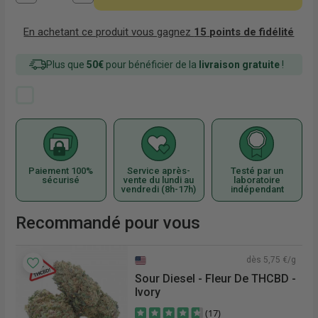
En achetant ce produit vous gagnez
15
points de fidélité
Plus que
50€
pour bénéficier de la
livraison gratuite
!
Paiement 100%
Service après-
Testé par un
sécurisé
vente du lundi au
laboratoire
vendredi (8h-17h)
indépendant
Recommandé pour vous
€/g
dès 5,75 €/g
Sour Diesel - Fleur De THCBD -
Ivory
(17)