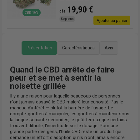
19,90 €
dès
CBD 16%
5 options
r
Ajouter au panier
Présentation
Caractéristiques
Avis
Quand le CBD arrête de faire
peur et se met à sentir la
noisette grillée
Il y a une raison pour laquelle beaucoup de personnes
n'ont jamais essayé le CBD malgré leur curiosité. Pas le
manque d'intérêt — plutôt la barrière de l'usage. Le
compte-gouttes à manipuler, les gouttes à maintenir sous
la langue soixante secondes, le goût terreux que certains
trouvent difficile, l'incertitude sur le dosage. Pour une
grande partie des gens, l'huile CBD reste un produit qui
demande un effort d'adoption qu'ils n'ont jamais encore