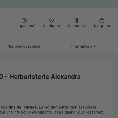
Une question ?
Mes favoris
Mon compte
Mon panier
Nos boutiques cbd.fr
Informations
 - Herboristerie Alexandra
 vos fins de journée.
Le
Golden Latte CBD
associe la
our une infusion enveloppante, idéale quand vous ressentez