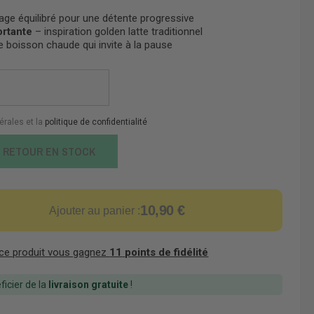
ge équilibré pour une détente progressive
ortante
– inspiration golden latte traditionnel
 boisson chaude qui invite à la pause
érales et la
politique de confidentialité
E RETOUR EN STOCK
10,90 €
Ajouter au panier :
 ce produit vous gagnez
11
points de fidélité
icier de la
livraison gratuite
!