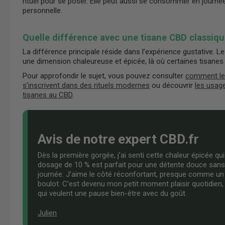
rituel pour se poser. Elle peut aussi se consommer en journée,
personnelle.
Quelle différence avec une tisane CBD classiqu
La différence principale réside dans l’expérience gustative. 
une dimension chaleureuse et épicée, là où certaines tisanes
Pour approfondir le sujet, vous pouvez consulter
comment le
s’inscrivent dans des rituels modernes
ou découvrir
les usag
tisanes au CBD
.
Avis de notre expert CBD.fr
Dès la première gorgée, j’ai senti cette chaleur épicée qu
dosage de 10 % est parfait pour une détente douce sans 
journée. J’aime le côté réconfortant, presque comme un 
boulot. C’est devenu mon petit moment plaisir quotidie
qui veulent une pause bien-être avec du goût.
Julien