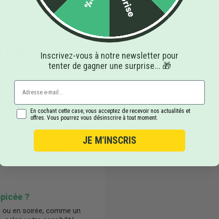
ité, offres spéciales et
ion de produits CBD à prix
on CBD
Inscrivez-vous à notre newsletter pour
tenter de gagner une surprise... 🎁
 latte traditionnel, enrichie
éconfortante, appréciée
En cochant cette case, vous acceptez de recevoir nos actualités et
offres. Vous pourrez vous désinscrire à tout moment.
nant ?
JE M'INSCRIS
Il n’entraîne pas d’effet
ensation de calme ou de
picée ?
ée ou en soirée, comme un