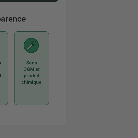
sparence
n
Sans
OGM et
t
produit
chimique