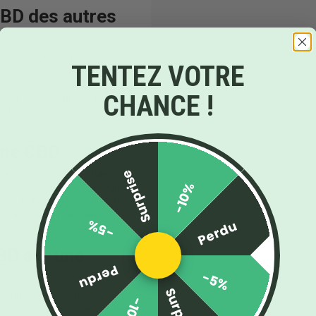
CBD des autres
, ce Golden Latte mise sur
TENTEZ VOTRE
sans amertume. Son dosage à
ui veulent une infusion plus
CHANCE !
ine bien-être, aux côtés
r la boutique
.
ane CBD
Surprise
a lumière et de la chaleur.
-10%
er les arômes. Ce produit
e toute boisson contenant
de relaxation marquée.
-5%
Perdu
BD sur une
Perdu
-5%
Surprise
 d’
une boutique française
-10%
, les prix sont justes, et des