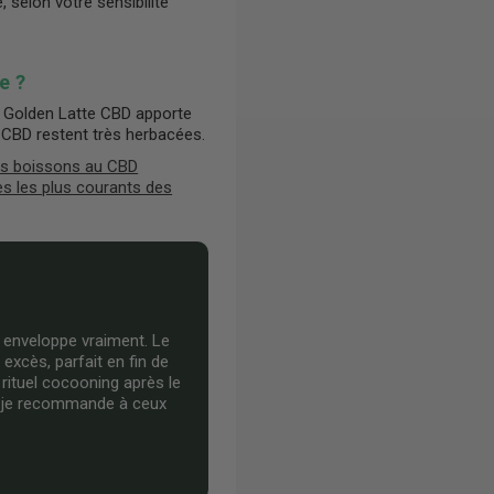
 selon votre sensibilité
e ?
Le Golden Latte CBD apporte
 CBD restent très herbacées.
s boissons au CBD
es les plus courants des
i enveloppe vraiment. Le
excès, parfait en fin de
rituel cocooning après le
n, je recommande à ceux