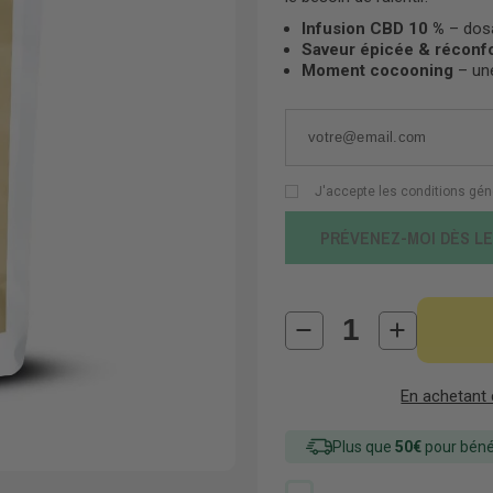
Infusion CBD 10 %
– dosa
Saveur épicée & réconf
Moment cocooning
– une
J'accepte les conditions gén
PRÉVENEZ-MOI DÈS L
En achetant
Plus que
50€
pour bénéf