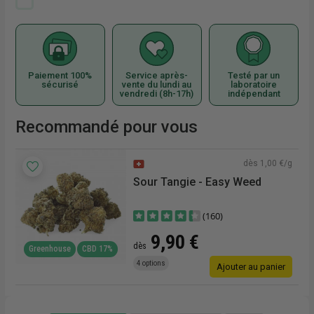
Paiement 100%
Service après-
Testé par un
sécurisé
vente du lundi au
laboratoire
vendredi (8h-17h)
indépendant
Recommandé pour vous
€/g
dès 1,00 €/g
Sour Tangie - Easy Weed
(160)
9,90 €
dès
Greenhouse
CBD 17%
4 options
r
Ajouter au panier