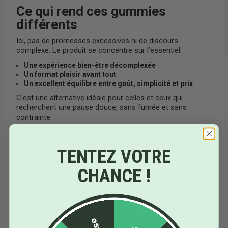
Ce qui rend ces gummies
différents
Ici, pas de promesses excessives ni de discours
complexe. Le produit se concentre sur l’essentiel.
Une expérience bien-être décomplexée
Un format plaisir avant tout
Un excellent équilibre entre goût, simplicité et prix
C’est une alternative idéale pour celles et ceux qui
recherchent une pause douce, sans fumée et sans
contrainte.
Conservation & précautions
TENTEZ VOTRE
d’usage
CHANCE !
Pour préserver leur qualité :
Conservez-les à l’abri de la chaleur et de l’humidité
Refermez soigneusement l’emballage après ouverture
À tenir hors de portée des enfants
Déconseillé aux femmes enceintes ou allaitantes. En cas