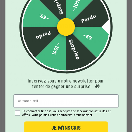
Surprise
-10%
de traitement médical ou de doute, demandez l’avis d’un
professionnel de santé.
-5%
Perdu
Pourquoi commander sur CBD.fr
Perdu
-5%
Commander sur CBD.fr, c’est choisir une boutique qui
privilégie
la transparence, la sélection exigeante et le
Surprise
-10%
juste prix
.
Livraison rapide et discrète
Offres régulières et cadeaux exclusifs
Programme fidélité et parrainage avantageux
Vous pouvez
explorer l’univers bien-être de CBD.fr
ou
profiter des promotions en cours
pour découvrir d’autres
Inscrivez-vous à notre newsletter pour
produits complémentaires.
tenter de gagner une surprise... 🎁
FAQ – Gummies bien-être
saveur pomme
En cochant cette case, vous acceptez de recevoir nos actualités et
offres. Vous pourrez vous désinscrire à tout moment.
À qui s’adressent ces gummies ?
JE M'INSCRIS