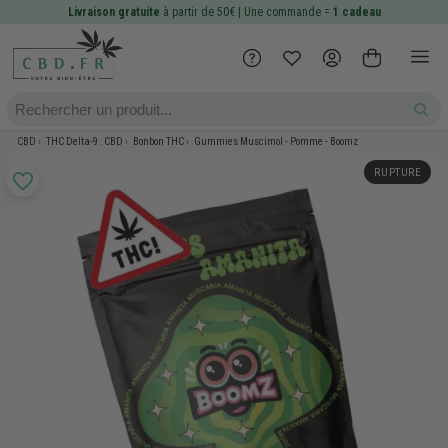
Livraison gratuite
à partir de 50€ | Une commande =
1 cadeau
CBD
THC Delta-9 : CBD
Bonbon THC
Gummies Muscimol - Pomme - Boomz
RUPTURE