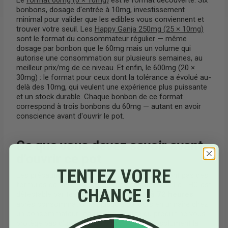
bonbons, dosage d'entrée à 10mg, investissement
minimal pour valider que les edibles vous conviennent et
trouver votre seuil. Les
Happy Ganja 250mg (25 × 10mg)
sont le format du consommateur régulier — même
dosage par bonbon que le 60mg mais un volume qui
autorise une consommation sur plusieurs semaines, au
meilleur prix/mg de ce niveau. Et enfin, le 600mg (20 ×
30mg) : le format pour ceux dont la tolérance a évolué au-
delà des 10mg, qui veulent une expérience plus puissante
et un stock durable. Chaque bonbon de ce format
correspond à trois bonbons du 60mg — autant en avoir
conscience avant d'ouvrir le pot.
Ce que vous devez savoir avant
d'ouvrir ce pot
TENTEZ VOTRE
Les précautions avec un gummy à 30mg ne sont pas des
formules de style — elles ont un sens concret. Le THC est
CHANCE !
détectable par test salivaire pendant
24 à 72 heures
après consommation, et jusqu'à 30 jours en urinaire chez
un consommateur régulier. La légalité du produit ne vous
protège pas d'un contrôle positif. Évitez absolument la