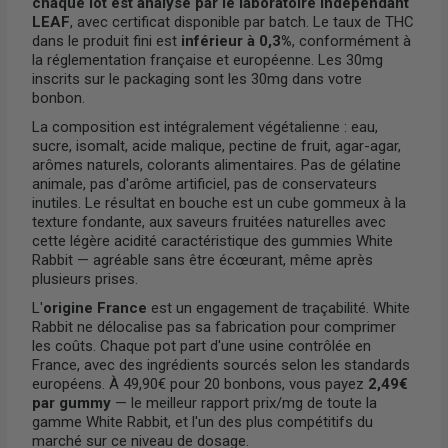
chaque lot est analysé par le laboratoire indépendant
LEAF
, avec certificat disponible par batch. Le taux de THC
dans le produit fini est
inférieur à 0,3%
, conformément à
la réglementation française et européenne. Les 30mg
inscrits sur le packaging sont les 30mg dans votre
bonbon.
La composition est intégralement végétalienne : eau,
sucre, isomalt, acide malique, pectine de fruit, agar-agar,
arômes naturels, colorants alimentaires. Pas de gélatine
animale, pas d'arôme artificiel, pas de conservateurs
inutiles. Le résultat en bouche est un cube gommeux à la
texture fondante, aux saveurs fruitées naturelles avec
cette légère acidité caractéristique des gummies White
Rabbit — agréable sans être écœurant, même après
plusieurs prises.
L'
origine France
est un engagement de traçabilité. White
Rabbit ne délocalise pas sa fabrication pour comprimer
les coûts. Chaque pot part d'une usine contrôlée en
France, avec des ingrédients sourcés selon les standards
européens. À 49,90€ pour 20 bonbons, vous payez
2,49€
par gummy
— le meilleur rapport prix/mg de toute la
gamme White Rabbit, et l'un des plus compétitifs du
marché sur ce niveau de dosage.