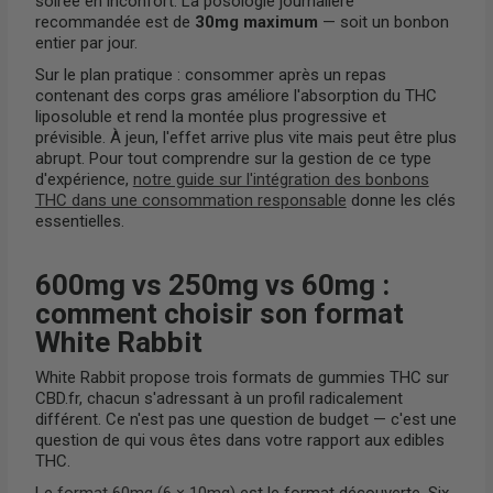
soirée en inconfort. La posologie journalière
recommandée est de
30mg maximum
— soit un bonbon
entier par jour.
Sur le plan pratique : consommer après un repas
contenant des corps gras améliore l'absorption du THC
liposoluble et rend la montée plus progressive et
prévisible. À jeun, l'effet arrive plus vite mais peut être plus
abrupt. Pour tout comprendre sur la gestion de ce type
d'expérience,
notre guide sur l'intégration des bonbons
THC dans une consommation responsable
donne les clés
essentielles.
600mg vs 250mg vs 60mg :
comment choisir son format
White Rabbit
White Rabbit propose trois formats de gummies THC sur
CBD.fr, chacun s'adressant à un profil radicalement
différent. Ce n'est pas une question de budget — c'est une
question de qui vous êtes dans votre rapport aux edibles
THC.
Le
format 60mg (6 × 10mg)
est le format découverte. Six