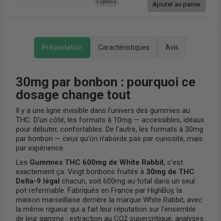
5 options
r
Ajouter au panier
Présentation
Caractéristiques
Avis
30mg par bonbon : pourquoi ce
dosage change tout
Il y a une ligne invisible dans l'univers des gummies au
THC. D'un côté, les formats à 10mg — accessibles, idéaux
pour débuter, confortables. De l'autre, les formats à 30mg
par bonbon — ceux qu'on n'aborde pas par curiosité, mais
par expérience.
Les
Gummies THC 600mg de White Rabbit
, c'est
exactement ça. Vingt bonbons fruités à
30mg de THC
Delta-9 légal
chacun, soit 600mg au total dans un seul
pot refermable. Fabriqués en France par HighBuy, la
maison marseillaise derrière la marque White Rabbit, avec
la même rigueur qui a fait leur réputation sur l'ensemble
de leur gamme : extraction au CO2 supercritique, analyses