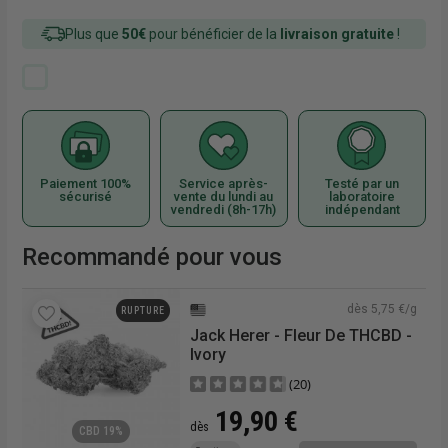
Plus que
50€
pour bénéficier de la
livraison gratuite
!
Paiement 100%
Service après-
Testé par un
sécurisé
vente du lundi au
laboratoire
vendredi (8h-17h)
indépendant
Recommandé pour vous
€/g
dès 5,75 €/g
RUPTURE
Jack Herer - Fleur De THCBD -
Ivory
(20)
19,90 €
dès
CBD 19%