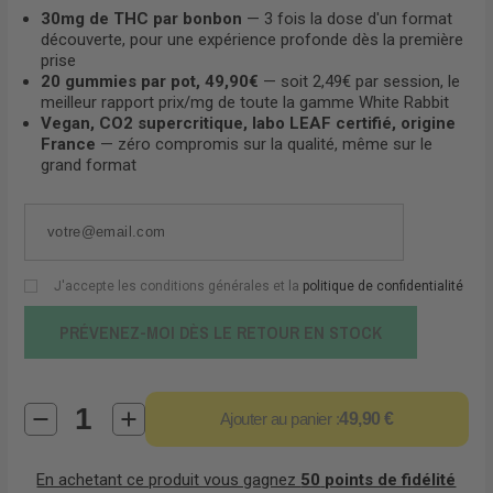
30mg de THC par bonbon
— 3 fois la dose d'un format
découverte, pour une expérience profonde dès la première
prise
20 gummies par pot, 49,90€
— soit 2,49€ par session, le
meilleur rapport prix/mg de toute la gamme White Rabbit
Vegan, CO2 supercritique, labo LEAF certifié, origine
France
— zéro compromis sur la qualité, même sur le
grand format
J'accepte les conditions générales et la
politique de confidentialité
PRÉVENEZ-MOI DÈS LE RETOUR EN STOCK
Ajouter au panier :
49,90 €
En achetant ce produit vous gagnez
50
points de fidélité