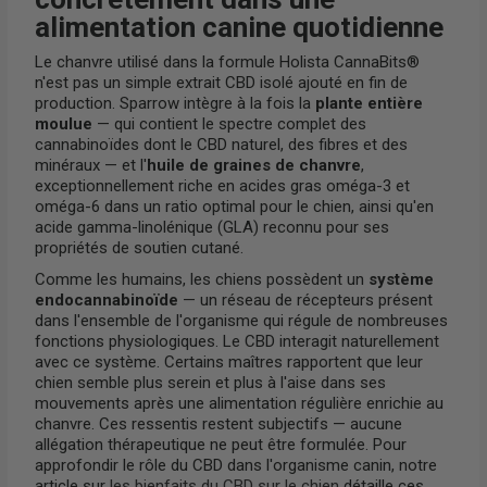
alimentation canine quotidienne
Le chanvre utilisé dans la formule Holista CannaBits®
n'est pas un simple extrait CBD isolé ajouté en fin de
production. Sparrow intègre à la fois la
plante entière
moulue
— qui contient le spectre complet des
cannabinoïdes dont le CBD naturel, des fibres et des
minéraux — et l'
huile de graines de chanvre
,
exceptionnellement riche en acides gras oméga-3 et
oméga-6 dans un ratio optimal pour le chien, ainsi qu'en
acide gamma-linolénique (GLA) reconnu pour ses
propriétés de soutien cutané.
Comme les humains, les chiens possèdent un
système
endocannabinoïde
— un réseau de récepteurs présent
dans l'ensemble de l'organisme qui régule de nombreuses
fonctions physiologiques. Le CBD interagit naturellement
avec ce système. Certains maîtres rapportent que leur
chien semble plus serein et plus à l'aise dans ses
mouvements après une alimentation régulière enrichie au
chanvre. Ces ressentis restent subjectifs — aucune
allégation thérapeutique ne peut être formulée. Pour
approfondir le rôle du CBD dans l'organisme canin, notre
article sur
les bienfaits du CBD sur le chien
détaille ces