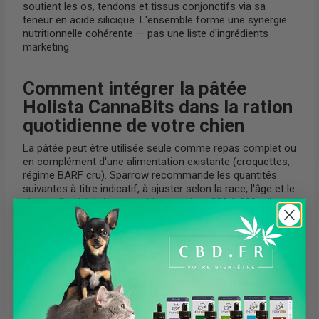
soutient les os, tendons et tissus conjonctifs via sa
teneur en acide silicique. L'ensemble forme une synergie
nutritionnelle cohérente — pas une liste d'ingrédients
marketing.
Comment intégrer la pâtée
Holista CannaBits dans la ration
quotidienne de votre chien
La pâtée peut être utilisée seule comme repas complet ou
en complément d'une alimentation existante (croquettes,
régime BARF cru). Sparrow recommande les quantités
suivantes à titre indicatif, à ajuster selon la race, l'âge et le
niveau d'activité de votre chien : environ 200 à 300 g/j pour
un chien de 5 kg, 300 à 450 g/j pour 10 kg, 600 à 900 g/j
pour 20 kg, et jusqu'à 1 200 à 1 600 g/j pour un chien de
40 kg. Laissez toujours de l'eau fraîche à disposition.
Introduisez progressivement sur 5 à 7 jours si vous
changez de régime alimentaire, pour permettre à la flore
intestinale de s'adapter. Conservez au réfrigérateur après
ouverture et consommez sous 2 à 3 jours.