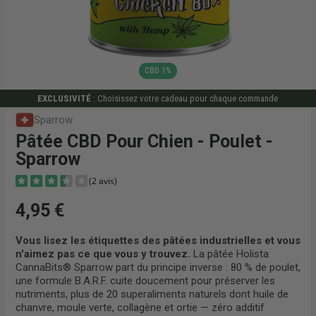
CBD 1%
EXCLUSIVITÉ
: Choisissez votre cadeau pour chaque commande
Sparrow
Pâtée CBD Pour Chien - Poulet -
Sparrow
4,95 €
Vous lisez les étiquettes des pâtées industrielles et vous
n'aimez pas ce que vous y trouvez.
La pâtée Holista
CannaBits® Sparrow part du principe inverse : 80 % de poulet,
(2 avis)
une formule B.A.R.F. cuite doucement pour préserver les
nutriments, plus de 20 superaliments naturels dont huile de
chanvre, moule verte, collagène et ortie — zéro additif