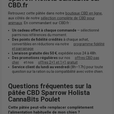
CBD.fr
Retrouvez cette pâtée dans notre
boutique CBD en ligne
,
aux côtés de notre
sélection complète de CBD pour
animaux
. En commandant sur CBD.fr :
Un cadeau offert à chaque commande
— sélectionné
parmi nos références du moment.
Des points de fidélité crédités
à chaque achat,
convertibles en réductions via notre
programme fidélité
et parrainage
.
Livraison gratuite dès 50 €
, expédiée sous 24 à 48h.
Des promotions régulières
sur nos
offres CBD pas
cher
et nos
offres 2+1 et 1+1 gratuit
.
Service client du lundi au vendredi
(8h–17h) pour toute
question sur la ration ou la compatibilité avec votre chien.
Questions fréquentes sur la
pâtée CBD Sparrow Holista
CannaBits Poulet
Cette pâtée peut-elle remplacer complètement
l'alimentation habituelle de mon chien ?