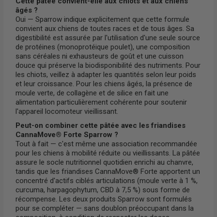
Cette pâtée convient-elle aux chiots et aux chiens
âgés ?
Oui — Sparrow indique explicitement que cette formule
convient aux chiens de toutes races et de tous âges. Sa
digestibilité est assurée par l'utilisation d'une seule source
de protéines (monoprotéique poulet), une composition
sans céréales ni exhausteurs de goût et une cuisson
douce qui préserve la biodisponibilité des nutriments. Pour
les chiots, veillez à adapter les quantités selon leur poids
et leur croissance. Pour les chiens âgés, la présence de
moule verte, de collagène et de silice en fait une
alimentation particulièrement cohérente pour soutenir
l'appareil locomoteur vieillissant.
Peut-on combiner cette pâtée avec les friandises
CannaMove® Forte Sparrow ?
Tout à fait — c'est même une association recommandée
pour les chiens à mobilité réduite ou vieillissants. La pâtée
assure le socle nutritionnel quotidien enrichi au chanvre,
tandis que les friandises CannaMove® Forte apportent un
concentré d'actifs ciblés articulations (moule verte à 1 %,
curcuma, harpagophytum, CBD à 7,5 %) sous forme de
récompense. Les deux produits Sparrow sont formulés
pour se compléter — sans doublon préoccupant dans la