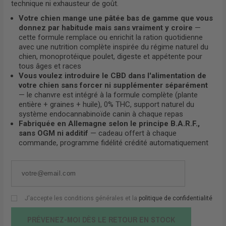
technique ni exhausteur de goût.
Votre chien mange une pâtée bas de gamme que vous
donnez par habitude mais sans vraiment y croire
—
cette formule remplace ou enrichit la ration quotidienne
avec une nutrition complète inspirée du régime naturel du
chien, monoprotéique poulet, digeste et appétente pour
tous âges et races
Vous voulez introduire le CBD dans l'alimentation de
votre chien sans forcer ni supplémenter séparément
— le chanvre est intégré à la formule complète (plante
entière + graines + huile), 0% THC, support naturel du
système endocannabinoïde canin à chaque repas
Fabriquée en Allemagne selon le principe B.A.R.F.,
sans OGM ni additif
— cadeau offert à chaque
commande, programme fidélité crédité automatiquement
J'accepte les conditions générales et la
politique de confidentialité
PRÉVENEZ-MOI DÈS LE RETOUR EN STOCK