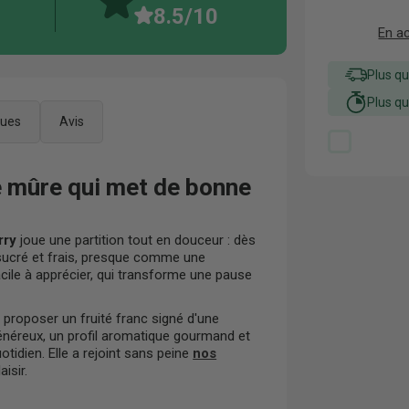
8.5
/10
En a
Plus q
Plus q
ques
Avis
se mûre qui met de bonne
rry
joue une partition tout en douceur : dès
 sucré et frais, presque comme une
cile à apprécier, qui transforme une pause
r proposer un fruité franc signé d'une
généreux, un profil aromatique gourmand et
otidien. Elle a rejoint sans peine
nos
aisir.