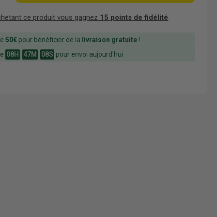
chetant ce produit vous gagnez
15
points de fidélité
ue
50€
pour bénéficier de la
livraison gratuite
!
ue
08H
47M
07S
pour envoi aujourd'hui