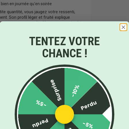
i bien en journée qu'en soirée
ite quantité, vous jaugez votre ressenti,
nt. Son profil léger et fruité explique
gner un moment de détente
, sans rien lui
sions pour garder toute la fraîcheur de la
TENTEZ VOTRE
 de CBD : la gourmandise
CHANCE !
rs haut de gamme. La
Strawberry Easy
 taux de 15% déjà solide et le sérieux d'une
ruitée sans se ruiner, et un vrai contraste
Surprise
-10%
istre savoureux et corsé
, à l'opposé du
 belles notes d'agrumes
. Et pour goûter à
-5%
Perdu
tail de fleurs
fait le bonheur des indécis.
ica côté CBD
aide à choisir selon vos
Perdu
-5%