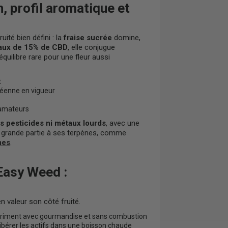
 profil aromatique et
uité bien défini : la
fraise sucrée
domine,
aux de 15% de CBD
, elle conjugue
quilibre rare pour une fleur aussi
t
péenne en vigueur
 amateurs
s pesticides ni métaux lourds
, avec une
 en grande partie à ses terpènes, comme
mes
.
Easy Weed :
 valeur son côté fruité.
expriment avec gourmandise et sans combustion
libérer les actifs dans une boisson chaude