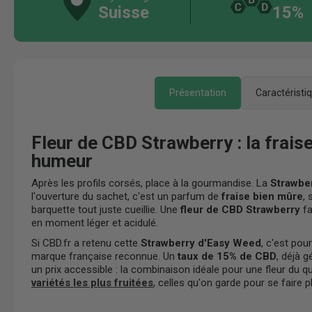
Suisse
15%
Présentation
Caractéristi
Fleur de CBD Strawberry : la frai
humeur
Après les profils corsés, place à la gourmandise. La
Strawbe
l'ouverture du sachet, c'est un parfum de
fraise bien mûre
,
barquette tout juste cueillie. Une
fleur de CBD Strawberry
fa
en moment léger et acidulé.
Si CBD.fr a retenu cette
Strawberry d'Easy Weed
, c'est pou
marque française reconnue. Un
taux de 15% de CBD
, déjà 
un prix accessible : la combinaison idéale pour une fleur du qu
variétés les plus fruitées
, celles qu'on garde pour se faire pl