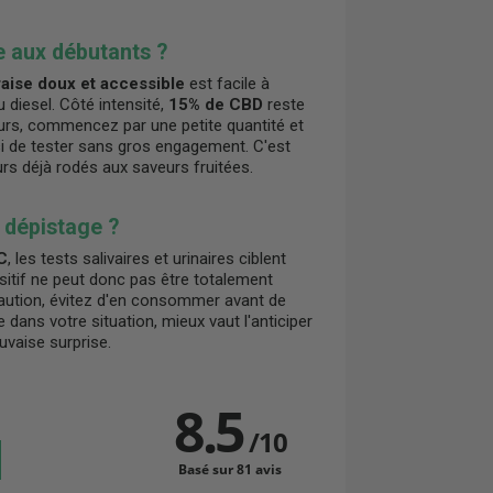
e aux débutants ?
fraise doux et accessible
est facile à
u diesel. Côté intensité,
15% de CBD
reste
ours, commencez par une petite quantité et
si de tester sans gros engagement. C'est
urs déjà rodés aux saveurs fruitées.
e dépistage ?
C
, les tests salivaires et urinaires ciblent
ositif ne peut donc pas être totalement
aution, évitez d'en consommer avant de
e dans votre situation, mieux vaut l'anticiper
vaise surprise.
8.5
/
10
Basé sur 81 avis