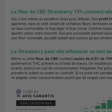
La fleur de CBD Strawberry 15% convient-ell
Oui, c'est même un excellent choix pour débuter. Son
profil 
apprécier, sans le côté clivant de certaines fleurs terreuses o
un taux confortable, ni trop léger ni trop corsé. Comme touj
ajustez selon votre ressenti. Son prix accessible permet aus
une fleur conviviale, qui plaît autant aux curieux qu'aux amate
La Strawberry peut-elle influencer un test d
Même si cette
fleur de CBD
contient
moins de 0,3% de TH
justement le THC, présent ici à l'état de traces. Un résultat p
écarté, surtout en cas de consommation fréquente. Par préc
prendre le volant ou avant un contrôle. Si ce point est sensibl
et adapter votre consommation plutôt que de risquer une mau
39
26
VOIR L'ATTESTATION
14
2
0
Contrôle & qualité
1★
2★
3★
4★
5★