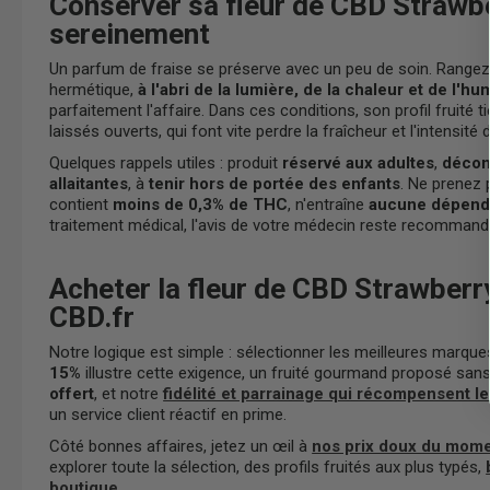
Conserver sa fleur de CBD Strawb
sereinement
Un parfum de fraise se préserve avec un peu de soin. Range
hermétique,
à l'abri de la lumière, de la chaleur et de l'hu
parfaitement l'affaire. Dans ces conditions, son profil fruité t
laissés ouverts, qui font vite perdre la fraîcheur et l'intensité 
Quelques rappels utiles : produit
réservé aux adultes
,
décon
allaitantes
, à
tenir hors de portée des enfants
. Ne prenez 
contient
moins de 0,3% de THC
, n'entraîne
aucune dépen
traitement médical, l'avis de votre médecin reste recommand
Acheter la fleur de CBD Strawber
CBD.fr
Notre logique est simple : sélectionner les meilleures marques
15%
illustre cette exigence, un fruité gourmand proposé san
offert
, et notre
fidélité et parrainage qui récompensent le
un service client réactif en prime.
Côté bonnes affaires, jetez un œil à
nos prix doux du mom
explorer toute la sélection, des profils fruités aux plus typés,
boutique
.