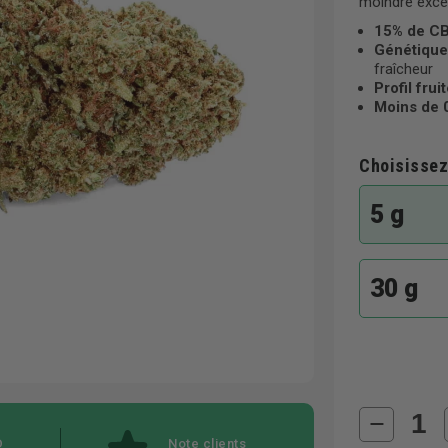
moindre excè
15% de C
Génétique
fraîcheur
Profil frui
Moins de 
Choisissez
5 g
30 g
D
Note clients