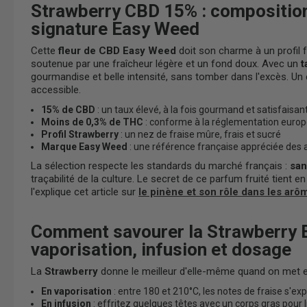
Strawberry CBD 15% : composition,
signature Easy Weed
Cette
fleur de CBD Easy Weed
doit son charme à un profil fr
soutenue par une fraîcheur légère et un fond doux. Avec un
t
gourmandise et belle intensité, sans tomber dans l'excès. Un é
accessible.
15% de CBD
: un taux élevé, à la fois gourmand et satisfaisan
Moins de 0,3% de THC
: conforme à la réglementation euro
Profil Strawberry
: un nez de fraise mûre, frais et sucré
Marque Easy Weed
: une référence française appréciée des
La sélection respecte les standards du marché français :
san
traçabilité de la culture. Le secret de ce parfum fruité tient
l'explique cet article sur
le pinène et son rôle dans les arô
Comment savourer la Strawberry 
vaporisation, infusion et dosage
La
Strawberry
donne le meilleur d'elle-même quand on met en
En vaporisation
: entre 180 et 210°C, les notes de fraise s'
En infusion
: effritez quelques têtes avec un corps gras pour 