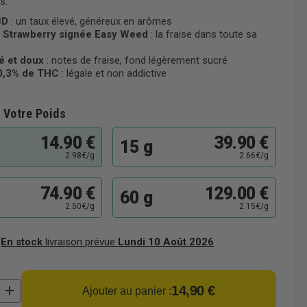
s.
BD
: un taux élevé, généreux en arômes
 Strawberry signée Easy Weed
: la fraise dans toute sa
té et doux
: notes de fraise, fond légèrement sucré
0,3% de THC
: légale et non addictive
 Votre Poids
14.90 €
39.90 €
15 g
2.98€/g
2.66€/g
74.90 €
129.00 €
60 g
2.50€/g
2.15€/g
En stock
livraison prévue
Lundi 10 Août 2026
14,90 €
Ajouter au panier :