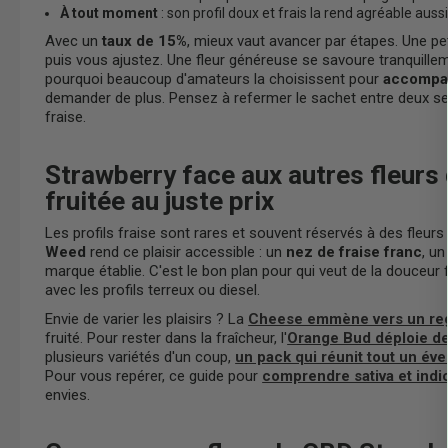
À tout moment
: son profil doux et frais la rend agréable auss
Avec un
taux de 15%
, mieux vaut avancer par étapes. Une pet
puis vous ajustez. Une fleur généreuse se savoure tranquilleme
pourquoi beaucoup d'amateurs la choisissent pour
accompa
demander de plus. Pensez à refermer le sachet entre deux ses
fraise.
Strawberry face aux autres fleurs
fruitée au juste prix
Les profils fraise sont rares et souvent réservés à des fleu
Weed
rend ce plaisir accessible : un
nez de fraise franc
, un
marque établie. C'est le bon plan pour qui veut de la douceur f
avec les profils terreux ou diesel.
Envie de varier les plaisirs ? La
Cheese emmène vers un reg
fruité. Pour rester dans la fraîcheur, l'
Orange Bud déploie de
plusieurs variétés d'un coup,
un pack qui réunit tout un éven
Pour vous repérer, ce guide pour
comprendre sativa et ind
envies.