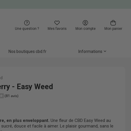
Une question ?
Mes favoris
Mon compte
Mon panier
Nos boutiques cbd.fr
Informations
ed
rry - Easy Weed
(81 avis)
re, en plus enveloppant.
Une fleur de CBD Easy Weed au
et sucré, douce et facile à aimer. Le plaisir gourmand, sans le