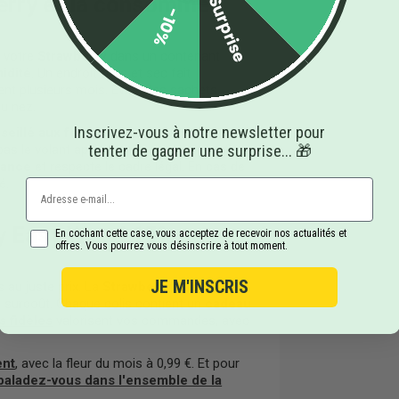
erry et la consommer
Surprise
-10%
z votre
Strawberry
dans un contenant
midité
. Un endroit frais et sec fait
ient plusieurs mois. Évitez les sachets
du nez.
Inscrivez-vous à notre newsletter pour
seillé aux femmes enceintes ou
tenter de gagner une surprise... 🎁
pas le volant après consommation. La fleur
dance
et respecte le cadre légal. En cas de
é.
ry Easy Weed 15% sur
En cochant cette case, vous acceptez de recevoir nos actualités et
offres. Vous pourrez vous désinscrire à tout moment.
JE M'INSCRIS
 au juste prix. La
Strawberry Easy Weed
s surcoût. Chaque colis contient un
cadeau
s fidèles
valorisent vos commandes, avec
ent
, avec la fleur du mois à 0,99 €. Et pour
baladez-vous dans l'ensemble de la